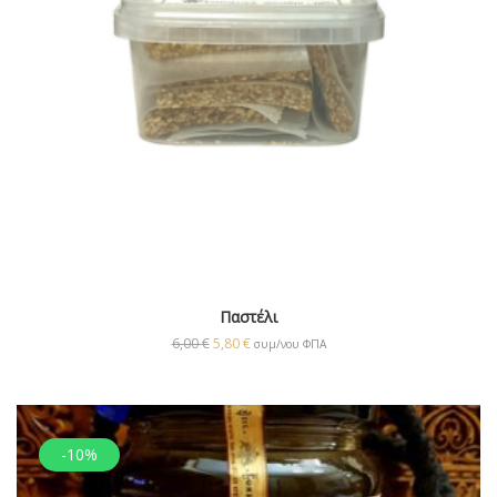
Παστέλι
6,00
€
5,80
€
συμ/νου ΦΠΑ
-10%