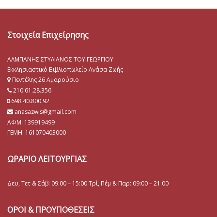
Στοιχεία Επιχείρησης
ΑΛΜΠΑΝΗΣ ΣΤΥΛΙΑΝΟΣ ΤΟΥ ΓΕΩΡΓΙΟΥ
Εκκλησιαστικό Βιβλιοπωλείο Ανάσα Ζωής
Πεντέλης 26 Αμαρούσιο
210.61.28.356
698.40.800.92
anasazwis@gmail.com
ΑΦΜ: 139919499
ΓΕΜΗ:
161070403000
ΩΡΑΡΙΟ ΛΕΙΤΟΥΡΓΙΑΣ
Δευ, Τετ & Σάβ: 09:00 – 15:00 Τρί, Πέμ & Παρ: 09:00 – 21:00
ΟΡΟΙ & ΠΡΟΥΠΟΘΕΣΕΙΣ