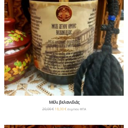
Μέλι βελανιδιάς
20,00
€
18,00
€
συμ/νου ΦΠΑ