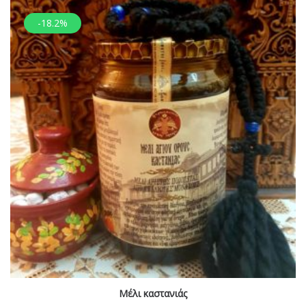
-18.2%
Μέλι καστανιάς