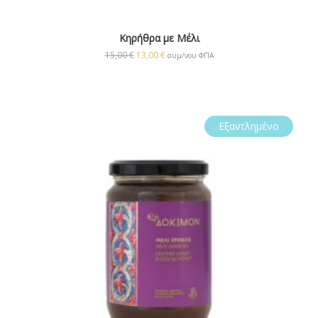
Kηρήθρα με Μέλι
15,00
€
13,00
€
συμ/νου ΦΠΑ
Εξαντλημένο