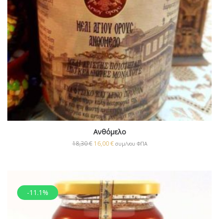
Ανθόμελο
18,30
€
16,00
€
συμ/νου ΦΠΑ
-11.1%