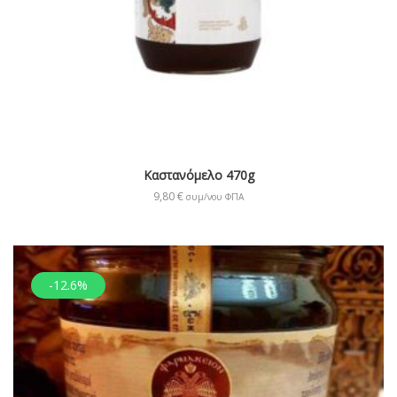
Καστανόμελο 470g
9,80
€
συμ/νου ΦΠΑ
-12.6%