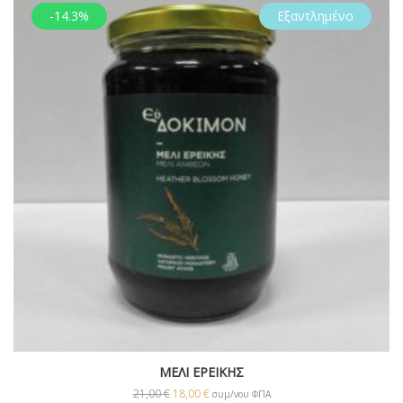
-14.3%
Εξαντλημένο
ΜΕΛΙ ΕΡΕΙΚΗΣ
21,00
€
18,00
€
συμ/νου ΦΠΑ