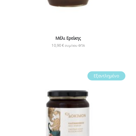
Μέλι Ερείκης
10,90
€
συμ/νου ΦΠΑ
Εξαντλημένο