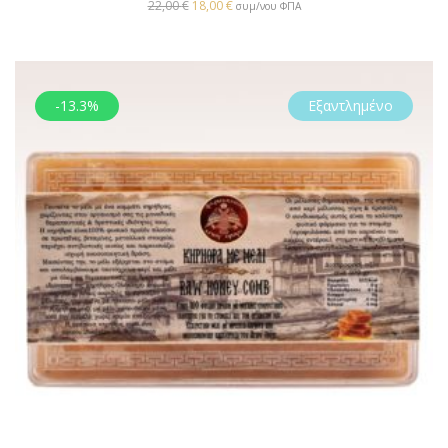
22,00
€
18,00
€
συμ/νου ΦΠΑ
-13.3%
Εξαντλημένο