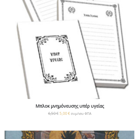
Μπλοκ μνημόνευσης υπέρ υγείας
6,50
€
5,00
€
συμ/νου ΦΠΑ