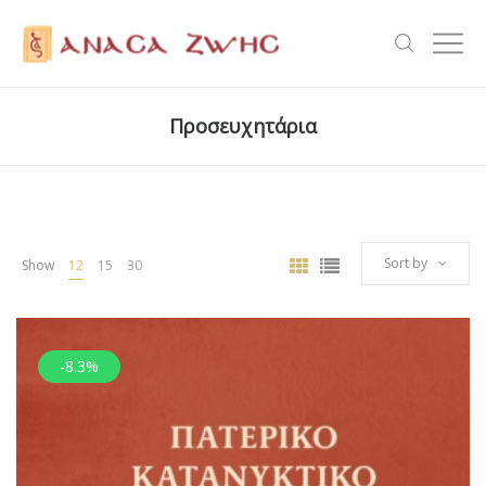
Προσευχητάρια
Sort by
Show
12
15
30
-8.3%