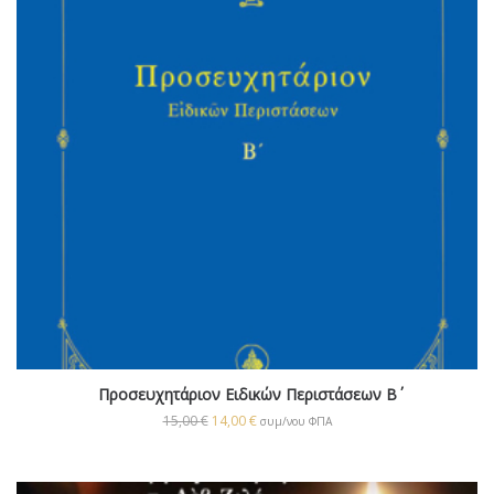
Προσευχητάριον Ειδικών Περιστάσεων Β΄
15,00
€
14,00
€
συμ/νου ΦΠΑ