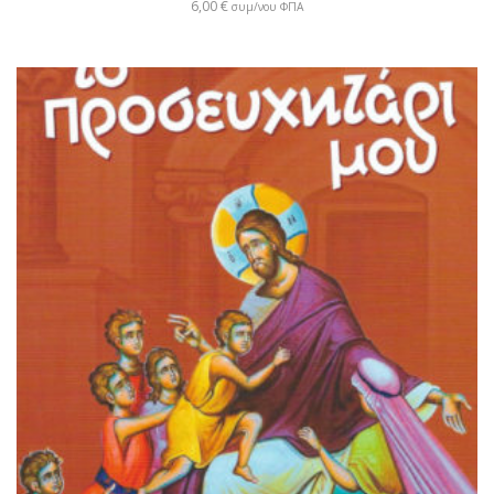
6,00
€
συμ/νου ΦΠΑ