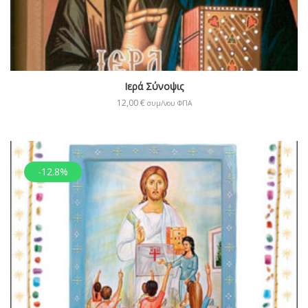
Ιερά Σύνοψις
12,00
€
συμ/νου ΦΠΑ
-12.8%