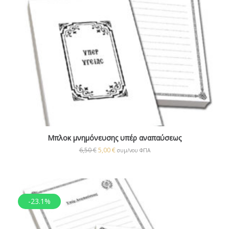
Μπλοκ μνημόνευσης υπέρ αναπαύσεως
6,50
€
5,00
€
συμ/νου ΦΠΑ
-23.1%