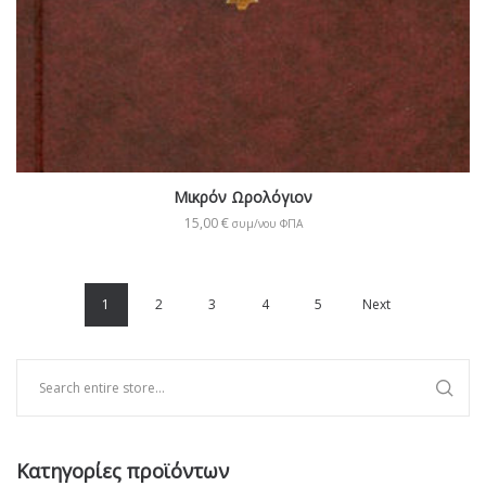
Μικρόν Ωρολόγιον
15,00
€
συμ/νου ΦΠΑ
1
2
3
4
5
Next
Κατηγορίες προϊόντων