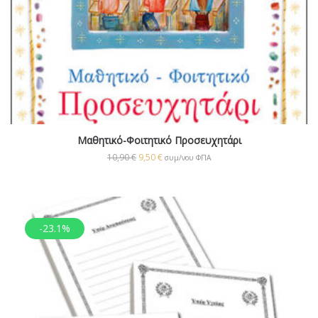
Μαθητικό-Φοιτητικό Προσευχητάρι
10,90
€
9,50
€
συμ/νου ΦΠΑ
-23.1%