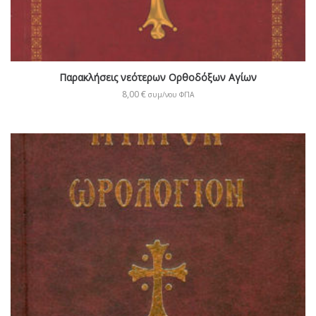
Παρακλήσεις νεότερων Ορθοδόξων Αγίων
8,00
€
συμ/νου ΦΠΑ