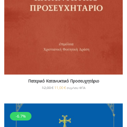
Πατερικό Κατανυκτικό Προσευχητάριο
12,00
€
11,00
€
συμ/νου ΦΠΑ
-6.7%