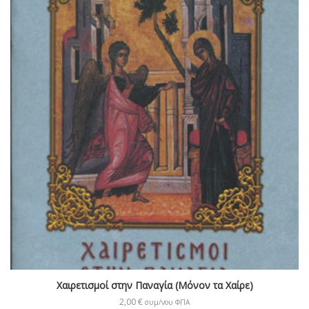
Χαιρετισμοί στην Παναγία (Μόνον τα Χαίρε)
2,00
€
συμ/νου ΦΠΑ