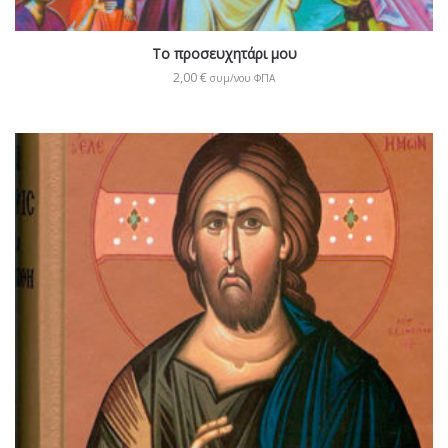
Το προσευχητάρι μου
2,00
€
συμ/νου ΦΠΑ