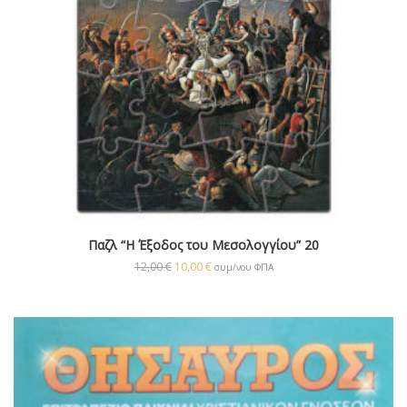
Παζλ “Η Έξοδος του Μεσολογγίου” 20
12,00
€
10,00
€
συμ/νου ΦΠΑ