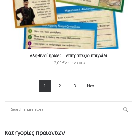
Αληθινοί ήρωες – επιτραπέζιο παιχνίδι
12,00
€
συμ/νου ΦΠΑ
1
2
3
Next
Κατηγορίες προϊόντων