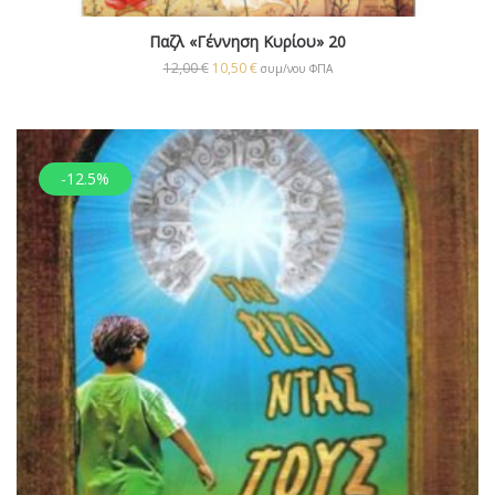
Παζλ «Γέννηση Κυρίου» 20
12,00
€
10,50
€
συμ/νου ΦΠΑ
-12.5%