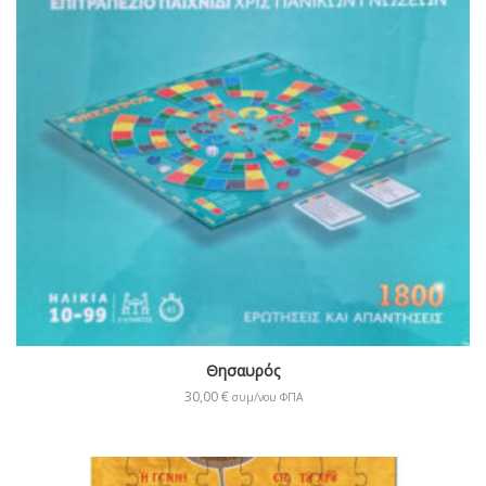
Θησαυρός
30,00
€
συμ/νου ΦΠΑ