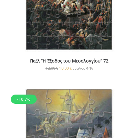
Παζλ “Η Έξοδος του Μεσολογγίου” 72
12,00
€
10,00
€
συμ/νου ΦΠΑ
-16.7%