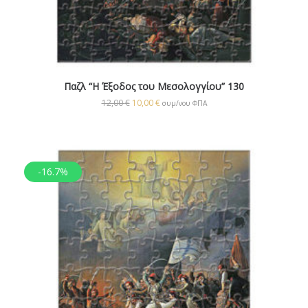
Παζλ “Η Έξοδος του Μεσολογγίου” 130
12,00
€
10,00
€
συμ/νου ΦΠΑ
-16.7%