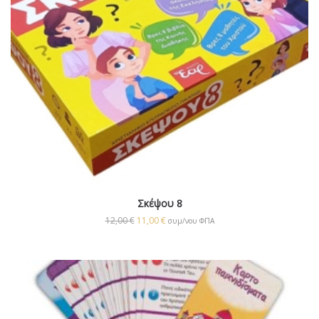
Σκέψου 8
12,00
€
11,00
€
συμ/νου ΦΠΑ