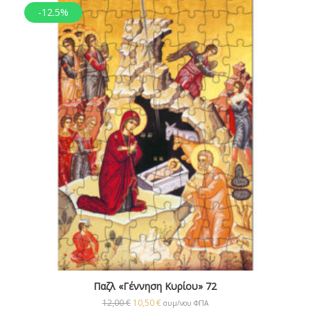
-12.5%
Παζλ «Γέννηση Κυρίου» 72
12,00
€
10,50
€
συμ/νου ΦΠΑ