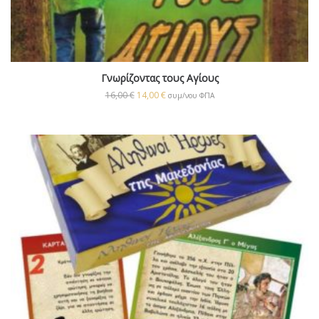
Γνωρίζοντας τους Αγίους
16,00
€
14,00
€
συμ/νου ΦΠΑ