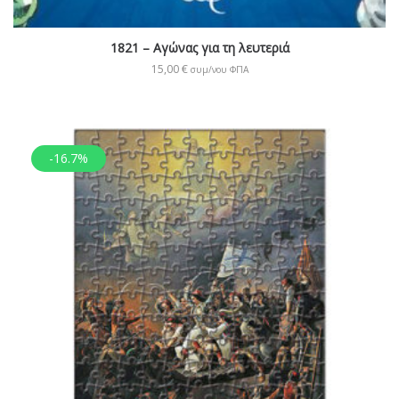
1821 – Αγώνας για τη λευτεριά
15,00
€
συμ/νου ΦΠΑ
-16.7%