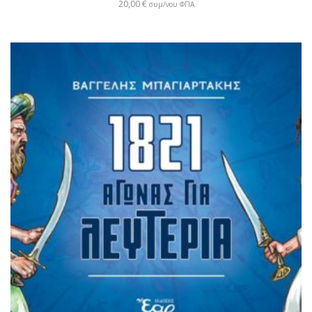
20,00
€
συμ/νου ΦΠΑ