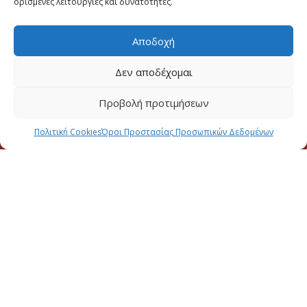
ορισμένες λειτουργίες και δυνατότητες.
Ταμείο
Αποδοχή
Εγγραφή στο Ενημερωτικό
Δεν αποδέχομαι
Το Email σας (υποχρεωτικο)
Προβολή προτιμήσεων
Μηνυμα
Πολιτική Cookies
Όροι Προστασίας Προσωπικών Δεδομένων