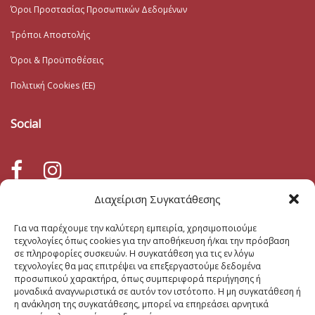
Όροι Προστασίας Προσωπικών Δεδομένων
Τρόποι Αποστολής
Όροι & Προϋποθέσεις
Πολιτική Cookies (ΕΕ)
Social
Διαχείριση Συγκατάθεσης
ΛΟΓΑΡΙΑΣΜΟΣ
Για να παρέχουμε την καλύτερη εμπειρία, χρησιμοποιούμε
τεχνολογίες όπως cookies για την αποθήκευση ή/και την πρόσβαση
σε πληροφορίες συσκευών. Η συγκατάθεση για τις εν λόγω
Ο λογαριασμός μου
τεχνολογίες θα μας επιτρέψει να επεξεργαστούμε δεδομένα
προσωπικού χαρακτήρα, όπως συμπεριφορά περιήγησης ή
Καλάθι
μοναδικά αναγνωριστικά σε αυτόν τον ιστότοπο. Η μη συγκατάθεση ή
η ανάκληση της συγκατάθεσης, μπορεί να επηρεάσει αρνητικά
Λίστα Επιθυμιών