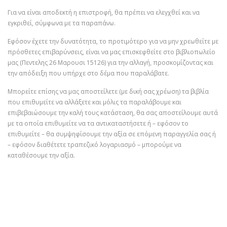
Για να είναι αποδεκτή η επιστροφή, θα πρέπει να ελεγχθεί και να
εγκριθεί, σύμφωνα με τα παραπάνω.
Εφόσον έχετε την δυνατότητα, το προτιμότερο για να μην χρεωθείτε με
πρόσθετες επιβαρύνσεις, είναι να μας επισκεφθείτε στο βιβλιοπωλείο
μας (Πεντελης 26 Μαρουσι 15126) για την αλλαγή, προσκομίζοντας και
την απόδειξη που υπήρχε στο δέμα που παραλάβατε.
Μπορείτε επίσης να μας αποστείλετε (με δική σας χρέωση) τα βιβλία
που επιθυμείτε να αλλάξετε και μόλις τα παραλάβουμε και
επιβεβαιώσουμε την καλή τους κατάσταση, θα σας αποστείλουμε αυτά
με τα οποία επιθυμείτε να τα αντικαταστήσετε ή – εφόσον το
επιθυμείτε – θα συμψηφίσουμε την αξία σε επόμενη παραγγελία σας ή
– εφόσον διαθέτετε τραπεζικό λογαριασμό – μπορούμε να
καταθέσουμε την αξία.