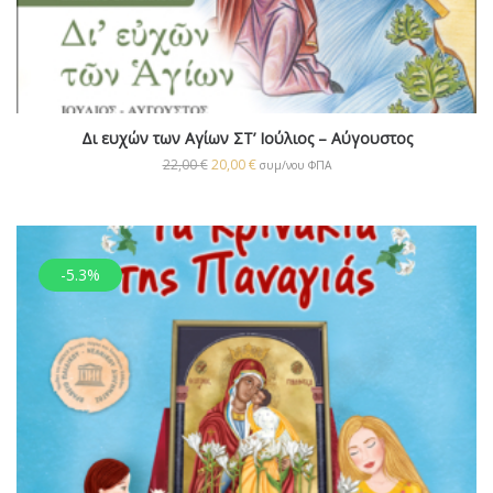
Δι ευχών των Αγίων ΣΤ’ Ιούλιος – Αύγουστος
22,00
€
20,00
€
συμ/νου ΦΠΑ
-5.3%