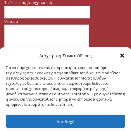
Το Email σας (υποχρεωτικο)
Μηνυμα
Διαχείριση Συγκατάθεσης
Για να παρέχουμε την καλύτερη εμπειρία, χρησιμοποιούμε
τεχνολογίες όπως cookies για την αποθήκευση ή/και την πρόσβαση
σε πληροφορίες συσκευών. Η συγκατάθεση για τις εν λόγω
τεχνολογίες θα μας επιτρέψει να επεξεργαστούμε δεδομένα
προσωπικού χαρακτήρα, όπως συμπεριφορά περιήγησης ή
μοναδικά αναγνωριστικά σε αυτόν τον ιστότοπο. Η μη συγκατάθεση ή
η ανάκληση της συγκατάθεσης, μπορεί να επηρεάσει αρνητικά
ορισμένες λειτουργίες και δυνατότητες.
Αποδοχή