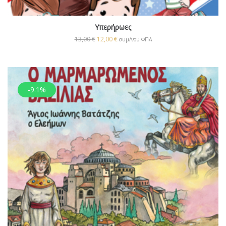
Υπερήρωες
13,00
€
12,00
€
συμ/νου ΦΠΑ
-9.1%