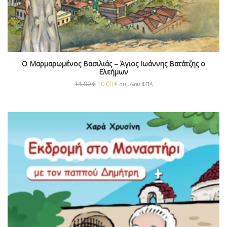
Ο Μαρμαρωμένος Βασιλιάς – Άγιος Ιωάννης Βατάτζης ο
Ελεήμων
11,00
€
10,00
€
συμ/νου ΦΠΑ