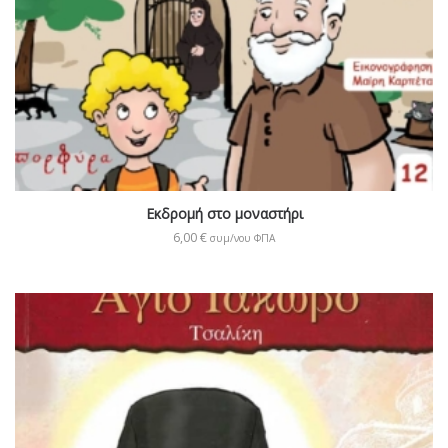
Εκδρομή στο μοναστήρι
6,00
€
συμ/νου ΦΠΑ