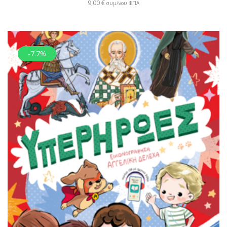
9,00
€
συμ/νου ΦΠΑ
-7.7%