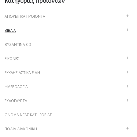
Κατηγορίες προϊόντων
ΑΓΙΟΡΕΊΤΙΚΑ ΠΡΟΪΌΝΤΑ
ΒΙΒΛΊΑ
ΒΥΖΑΝΤΙΝΑ CD
ΕΙΚΌΝΕΣ
ΕΚΚΛΗΣΙΑΣΤΙΚΆ ΕΊΔΗ
ΗΜΕΡΟΛΌΓΙΑ
ΞΥΛΌΓΛΥΠΤΑ
ΌΝΟΜΑ ΝΈΑΣ ΚΑΤΗΓΟΡΊΑΣ
ΠΟΔΙΆ ΔΙΑΚΟΝΙΚΉ