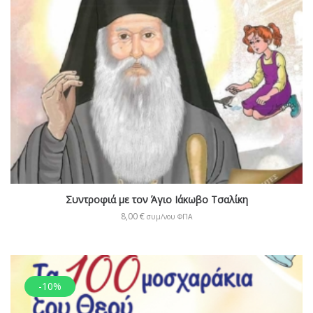
Συντροφιά με τον Άγιο Ιάκωβο Τσαλίκη
8,00
€
συμ/νου ΦΠΑ
-10%