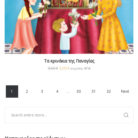
Τα κρινάκια της Παναγίας
9,50
€
9,00
€
συμ/νου ΦΠΑ
1
2
3
4
…
30
31
32
Next