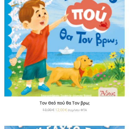
Τον Θεό πού θα Τον βρω;
13,00
€
12,00
€
συμ/νου ΦΠΑ