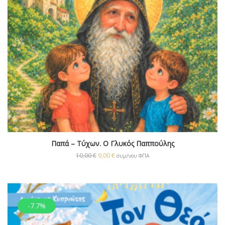
Παπά – Τύχων. Ο Γλυκός Παππούλης
10,00
€
9,00
€
συμ/νου ΦΠΑ
-7.7%