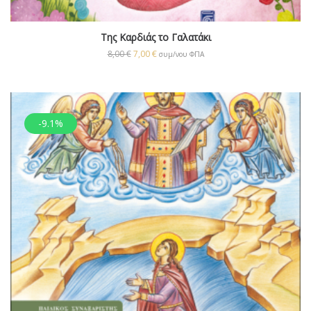
Της Καρδιάς το Γαλατάκι
8,00
€
7,00
€
συμ/νου ΦΠΑ
-9.1%