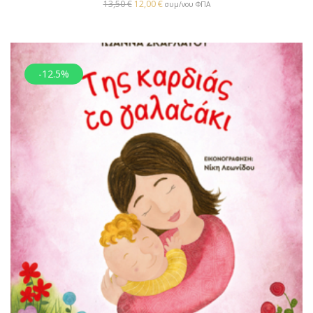
13,50
€
12,00
€
συμ/νου ΦΠΑ
-12.5%