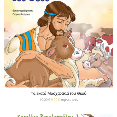
Τα Εκατό Μοσχαράκια του Θεού
10,00
€
9,00
€
συμ/νου ΦΠΑ