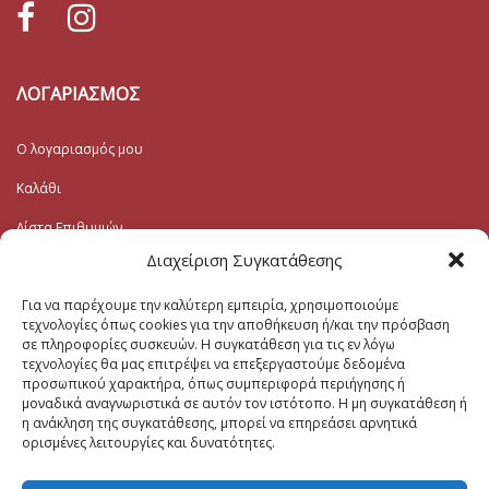
ΛΟΓΑΡΙΑΣΜΟΣ
Ο λογαριασμός μου
Καλάθι
Λίστα Επιθυμιών
Διαχείριση Συγκατάθεσης
Ταμείο
Για να παρέχουμε την καλύτερη εμπειρία, χρησιμοποιούμε
Εγγραφή στο Ενημερωτικό
τεχνολογίες όπως cookies για την αποθήκευση ή/και την πρόσβαση
σε πληροφορίες συσκευών. Η συγκατάθεση για τις εν λόγω
τεχνολογίες θα μας επιτρέψει να επεξεργαστούμε δεδομένα
Το Email σας (υποχρεωτικο)
προσωπικού χαρακτήρα, όπως συμπεριφορά περιήγησης ή
μοναδικά αναγνωριστικά σε αυτόν τον ιστότοπο. Η μη συγκατάθεση ή
η ανάκληση της συγκατάθεσης, μπορεί να επηρεάσει αρνητικά
ορισμένες λειτουργίες και δυνατότητες.
Μηνυμα