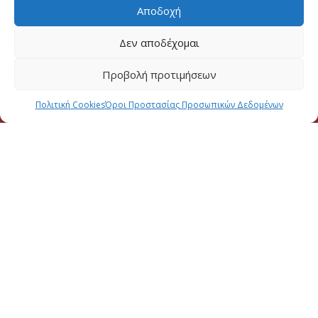
Αποδοχή
Δεν αποδέχομαι
Προβολή προτιμήσεων
Πολιτική Cookies
Όροι Προστασίας Προσωπικών Δεδομένων
2026 CREATED BY
DALI WEB DESIGN
| ALL RIGHTS RESERVED