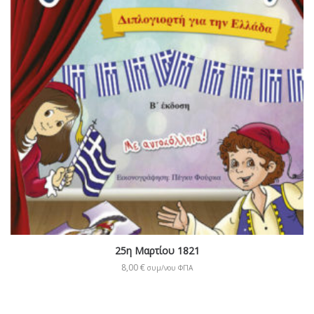
25η Μαρτίου 1821
8,00
€
συμ/νου ΦΠΑ