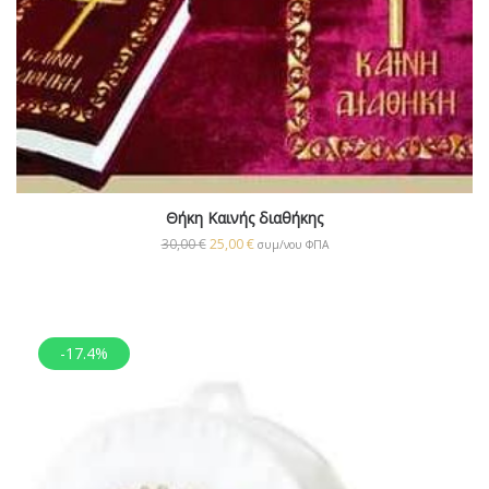
Θήκη Καινής διαθήκης
30,00
€
25,00
€
συμ/νου ΦΠΑ
-17.4%