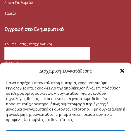
Λίστα Επιθυμιών
Ταμείο
Εγγραφή στο Ενημερωτικό
Το Email σας (υποχρεωτικο)
Μηνυμα
Διαχείριση Συγκατάθεσης
Για να παρέχουμε την καλύτερη εμπειρία, χρησιμοποιούμε
τεχνολογίες όπως cookies για την αποθήκευση ή/και την πρόσβαση
σε πληροφορίες συσκευών. Η συγκατάθεση για τις εν λόγω
τεχνολογίες θα μας επιτρέψει να επεξεργαστούμε δεδομένα
προσωπικού χαρακτήρα, όπως συμπεριφορά περιήγησης ή
μοναδικά αναγνωριστικά σε αυτόν τον ιστότοπο. Η μη συγκατάθεση ή
η ανάκληση της συγκατάθεσης, μπορεί να επηρεάσει αρνητικά
ορισμένες λειτουργίες και δυνατότητες.