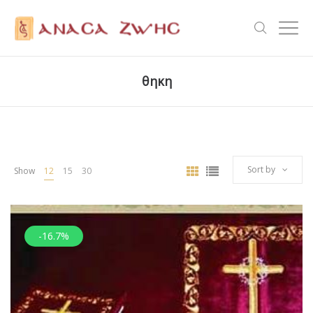
θηκη
Sort by
Show
12
15
30
-16.7%