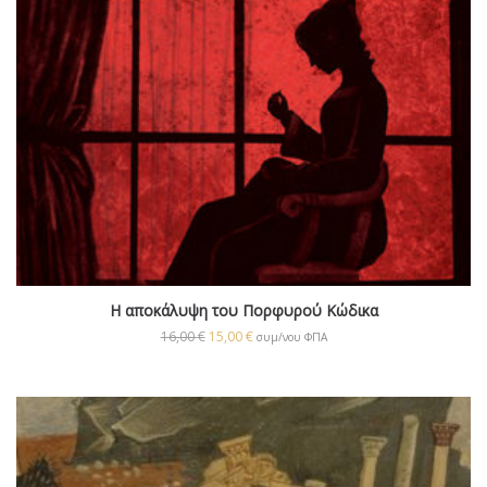
H αποκάλυψη του Πορφυρού Κώδικα
16,00
€
15,00
€
συμ/νου ΦΠΑ