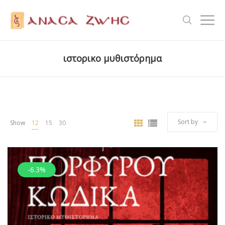
ιστορικο μυθιστόρημα
Sort by
Show
12
15
30
-6.3%