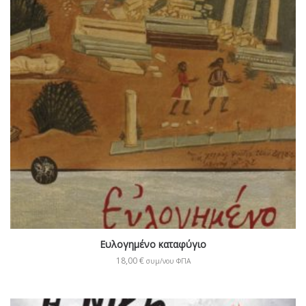
Ευλογημένο καταφύγιο
18,00
€
συμ/νου ΦΠΑ