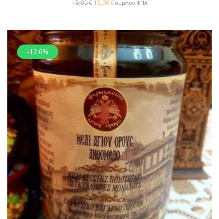
15,00
€
13,00
€
συμ/νου ΦΠΑ
-12.6%