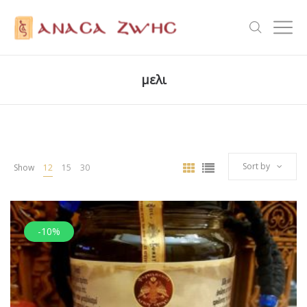
μελι
Sort by
Show
12
15
30
-10%