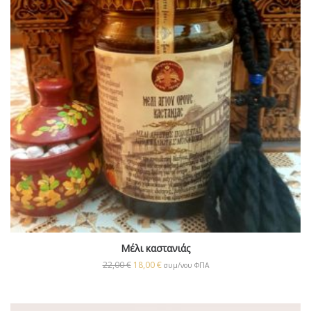
Μέλι καστανιάς
22,00
€
18,00
€
συμ/νου ΦΠΑ