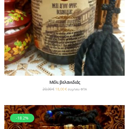
Μέλι βελανιδιάς
20,00
€
18,00
€
συμ/νου ΦΠΑ
-18.2%