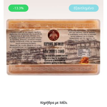
-13.3%
Εξαντλημένο
Kηρήθρα με Μέλι