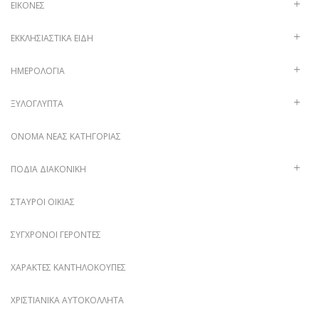
ΕΙΚΌΝΕΣ
ΕΚΚΛΗΣΙΑΣΤΙΚΆ ΕΊΔΗ
ΗΜΕΡΟΛΌΓΙΑ
ΞΥΛΌΓΛΥΠΤΑ
ΌΝΟΜΑ ΝΈΑΣ ΚΑΤΗΓΟΡΊΑΣ
ΠΟΔΙΆ ΔΙΑΚΟΝΙΚΉ
ΣΤΑΥΡΟΊ ΟΙΚΊΑΣ
ΣΎΓΧΡΟΝΟΙ ΓΈΡΟΝΤΕΣ
ΧΑΡΑΚΤΈΣ ΚΑΝΤΗΛΌΚΟΥΠΕΣ
ΧΡΙΣΤΙΑΝΙΚΆ ΑΥΤΟΚΌΛΛΗΤΑ