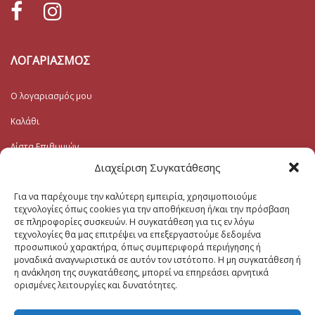
ΛΟΓΑΡΙΑΣΜΟΣ
Ο λογαριασμός μου
Καλάθι
Λίστα Επιθυμιών
Διαχείριση Συγκατάθεσης
Ταμείο
Για να παρέχουμε την καλύτερη εμπειρία, χρησιμοποιούμε
Εγγραφή στο Ενημερωτικό
τεχνολογίες όπως cookies για την αποθήκευση ή/και την πρόσβαση
σε πληροφορίες συσκευών. Η συγκατάθεση για τις εν λόγω
τεχνολογίες θα μας επιτρέψει να επεξεργαστούμε δεδομένα
Το Email σας (υποχρεωτικο)
προσωπικού χαρακτήρα, όπως συμπεριφορά περιήγησης ή
μοναδικά αναγνωριστικά σε αυτόν τον ιστότοπο. Η μη συγκατάθεση ή
η ανάκληση της συγκατάθεσης, μπορεί να επηρεάσει αρνητικά
ορισμένες λειτουργίες και δυνατότητες.
Μηνυμα