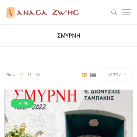
ΣΜΥΡΝΗ
Sort by
Show
12
15
30
-9.1%