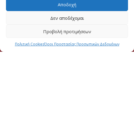
Αποδοχή
Δεν αποδέχομαι
Προβολή προτιμήσεων
Πολιτική Cookies
Όροι Προστασίας Προσωπικών Δεδομένων
2026 CREATED BY
DALI WEB DESIGN
| ALL RIGHTS RESERVED