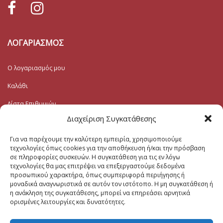
ΛΟΓΑΡΙΑΣΜΟΣ
Ο λογαριασμός μου
Καλάθι
Λίστα Επιθυμιών
Διαχείριση Συγκατάθεσης
Ταμείο
Για να παρέχουμε την καλύτερη εμπειρία, χρησιμοποιούμε
Εγγραφή στο Ενημερωτικό
τεχνολογίες όπως cookies για την αποθήκευση ή/και την πρόσβαση
σε πληροφορίες συσκευών. Η συγκατάθεση για τις εν λόγω
τεχνολογίες θα μας επιτρέψει να επεξεργαστούμε δεδομένα
Το Email σας (υποχρεωτικο)
προσωπικού χαρακτήρα, όπως συμπεριφορά περιήγησης ή
μοναδικά αναγνωριστικά σε αυτόν τον ιστότοπο. Η μη συγκατάθεση ή
η ανάκληση της συγκατάθεσης, μπορεί να επηρεάσει αρνητικά
ορισμένες λειτουργίες και δυνατότητες.
Μηνυμα