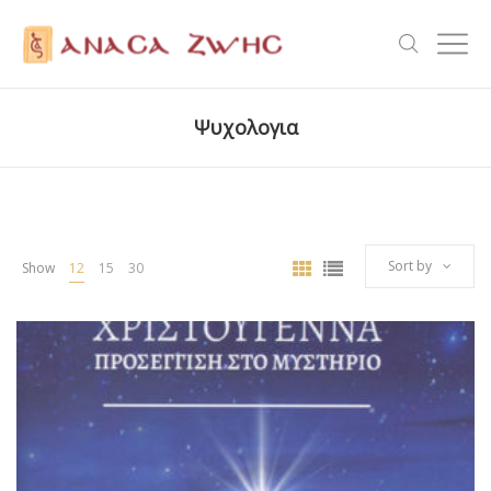
Ψυχολογια
Sort by
Show
12
15
30