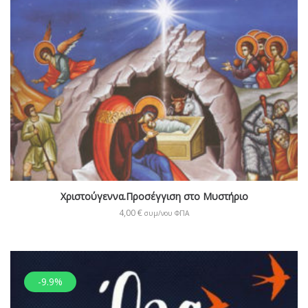
Χριστούγεννα.Προσέγγιση στο Μυστήριο
4,00
€
συμ/νου ΦΠΑ
-9.9%