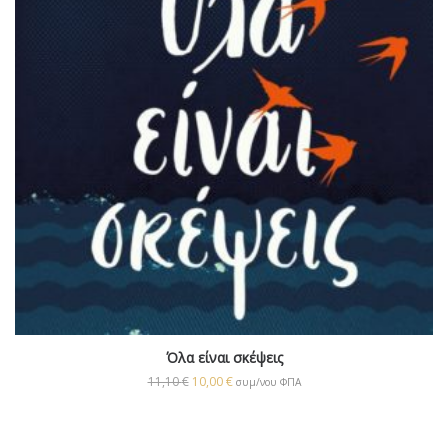
Όλα είναι σκέψεις
11,10
€
10,00
€
συμ/νου ΦΠΑ