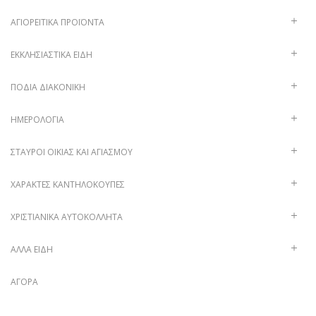
ΑΓΙΟΡΕΊΤΙΚΑ ΠΡΟΪΌΝΤΑ
ΕΚΚΛΗΣΙΑΣΤΙΚΆ ΕΊΔΗ
ΠΟΔΙΆ ΔΙΑΚΟΝΙΚΉ
ΗΜΕΡΟΛΌΓΙΑ
ΣΤΑΥΡΟΊ ΟΙΚΊΑΣ ΚΑΙ ΑΓΙΑΣΜΟΎ
ΧΑΡΑΚΤΈΣ ΚΑΝΤΗΛΌΚΟΥΠΕΣ
ΧΡΙΣΤΙΑΝΙΚΆ ΑΥΤΟΚΌΛΛΗΤΑ
ΑΛΛΑ ΕΙΔΗ
ΑΓΟΡΆ