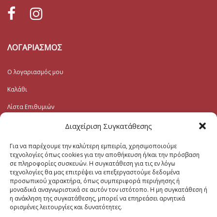
ΛΟΓΑΡΙΑΣΜΟΣ
Ο λογαριασμός μου
Καλάθι
Λίστα Επιθυμιών
Ταμείο
Διαχείριση Συγκατάθεσης
Για να παρέχουμε την καλύτερη εμπειρία, χρησιμοποιούμε
Εγγραφή στο Ενημερωτικό
τεχνολογίες όπως cookies για την αποθήκευση ή/και την πρόσβαση
σε πληροφορίες συσκευών. Η συγκατάθεση για τις εν λόγω
τεχνολογίες θα μας επιτρέψει να επεξεργαστούμε δεδομένα
Το Email σας (υποχρεωτικο)
προσωπικού χαρακτήρα, όπως συμπεριφορά περιήγησης ή
μοναδικά αναγνωριστικά σε αυτόν τον ιστότοπο. Η μη συγκατάθεση ή
η ανάκληση της συγκατάθεσης, μπορεί να επηρεάσει αρνητικά
Μηνυμα
ορισμένες λειτουργίες και δυνατότητες.