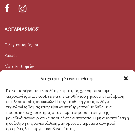
ΛΟΓΑΡΙΑΣΜΟΣ
Ο λογαριασμός μου
Καλάθι
Λίστα Επιθυμιών
Ταμείο
Διαχείριση Συγκατάθεσης
Για να παρέχουμε την καλύτερη εμπειρία, χρησιμοποιούμε
Εγγραφή στο Ενημερωτικό
τεχνολογίες όπως cookies για την αποθήκευση ή/και την πρόσβαση
σε πληροφορίες συσκευών. Η συγκατάθεση για τις εν λόγω
τεχνολογίες θα μας επιτρέψει να επεξεργαστούμε δεδομένα
Το Email σας (υποχρεωτικο)
προσωπικού χαρακτήρα, όπως συμπεριφορά περιήγησης ή
μοναδικά αναγνωριστικά σε αυτόν τον ιστότοπο. Η μη συγκατάθεση ή
η ανάκληση της συγκατάθεσης, μπορεί να επηρεάσει αρνητικά
Μηνυμα
ορισμένες λειτουργίες και δυνατότητες.