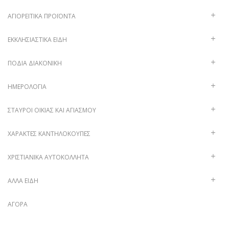
ΑΓΙΟΡΕΊΤΙΚΑ ΠΡΟΪΌΝΤΑ
ΕΚΚΛΗΣΙΑΣΤΙΚΆ ΕΊΔΗ
ΠΟΔΙΆ ΔΙΑΚΟΝΙΚΉ
ΗΜΕΡΟΛΌΓΙΑ
ΣΤΑΥΡΟΊ ΟΙΚΊΑΣ ΚΑΙ ΑΓΙΑΣΜΟΎ
ΧΑΡΑΚΤΈΣ ΚΑΝΤΗΛΌΚΟΥΠΕΣ
ΧΡΙΣΤΙΑΝΙΚΆ ΑΥΤΟΚΌΛΛΗΤΑ
ΑΛΛΑ ΕΙΔΗ
ΑΓΟΡΆ