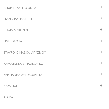
ΑΓΙΟΡΕΊΤΙΚΑ ΠΡΟΪΌΝΤΑ
ΕΚΚΛΗΣΙΑΣΤΙΚΆ ΕΊΔΗ
ΠΟΔΙΆ ΔΙΑΚΟΝΙΚΉ
ΗΜΕΡΟΛΌΓΙΑ
ΣΤΑΥΡΟΊ ΟΙΚΊΑΣ ΚΑΙ ΑΓΙΑΣΜΟΎ
ΧΑΡΑΚΤΈΣ ΚΑΝΤΗΛΌΚΟΥΠΕΣ
ΧΡΙΣΤΙΑΝΙΚΆ ΑΥΤΟΚΌΛΛΗΤΑ
ΑΛΛΑ ΕΙΔΗ
ΑΓΟΡΆ