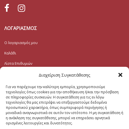
ΛΟΓΑΡΙΑΣΜΟΣ
Ο λογαριασμός μου
Καλάθι
Λίστα Επιθυμιών
Ταμείο
Διαχείριση Συγκατάθεσης
Για να παρέχουμε την καλύτερη εμπειρία, χρησιμοποιούμε
Εγγραφή στο Ενημερωτικό
τεχνολογίες όπως cookies για την αποθήκευση ή/και την πρόσβαση
σε πληροφορίες συσκευών. Η συγκατάθεση για τις εν λόγω
τεχνολογίες θα μας επιτρέψει να επεξεργαστούμε δεδομένα
Το Email σας (υποχρεωτικο)
προσωπικού χαρακτήρα, όπως συμπεριφορά περιήγησης ή
μοναδικά αναγνωριστικά σε αυτόν τον ιστότοπο. Η μη συγκατάθεση ή
η ανάκληση της συγκατάθεσης, μπορεί να επηρεάσει αρνητικά
Μηνυμα
ορισμένες λειτουργίες και δυνατότητες.