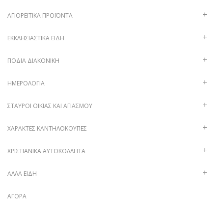
ΑΓΙΟΡΕΊΤΙΚΑ ΠΡΟΪΌΝΤΑ
ΕΚΚΛΗΣΙΑΣΤΙΚΆ ΕΊΔΗ
ΠΟΔΙΆ ΔΙΑΚΟΝΙΚΉ
ΗΜΕΡΟΛΌΓΙΑ
ΣΤΑΥΡΟΊ ΟΙΚΊΑΣ ΚΑΙ ΑΓΙΑΣΜΟΎ
ΧΑΡΑΚΤΈΣ ΚΑΝΤΗΛΌΚΟΥΠΕΣ
ΧΡΙΣΤΙΑΝΙΚΆ ΑΥΤΟΚΌΛΛΗΤΑ
ΑΛΛΑ ΕΙΔΗ
ΑΓΟΡΆ