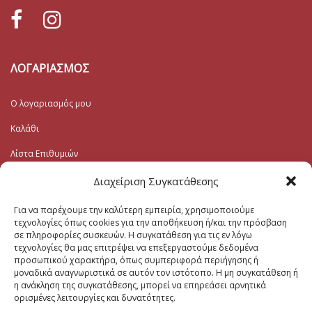
ΛΟΓΑΡΙΑΣΜΟΣ
Ο λογαριασμός μου
Καλάθι
Λίστα Επιθυμιών
Ταμείο
Διαχείριση Συγκατάθεσης
Για να παρέχουμε την καλύτερη εμπειρία, χρησιμοποιούμε
Εγγραφή στο Ενημερωτικό
τεχνολογίες όπως cookies για την αποθήκευση ή/και την πρόσβαση
σε πληροφορίες συσκευών. Η συγκατάθεση για τις εν λόγω
τεχνολογίες θα μας επιτρέψει να επεξεργαστούμε δεδομένα
Το Email σας (υποχρεωτικο)
προσωπικού χαρακτήρα, όπως συμπεριφορά περιήγησης ή
μοναδικά αναγνωριστικά σε αυτόν τον ιστότοπο. Η μη συγκατάθεση ή
η ανάκληση της συγκατάθεσης, μπορεί να επηρεάσει αρνητικά
Μηνυμα
ορισμένες λειτουργίες και δυνατότητες.