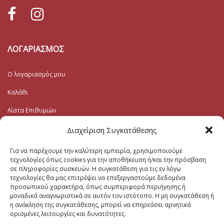
ΛΟΓΑΡΙΑΣΜΟΣ
Ο λογαριασμός μου
Καλάθι
Λίστα Επιθυμιών
Ταμείο
Διαχείριση Συγκατάθεσης
Για να παρέχουμε την καλύτερη εμπειρία, χρησιμοποιούμε
Εγγραφή στο Ενημερωτικό
τεχνολογίες όπως cookies για την αποθήκευση ή/και την πρόσβαση
σε πληροφορίες συσκευών. Η συγκατάθεση για τις εν λόγω
τεχνολογίες θα μας επιτρέψει να επεξεργαστούμε δεδομένα
Το Email σας (υποχρεωτικο)
προσωπικού χαρακτήρα, όπως συμπεριφορά περιήγησης ή
μοναδικά αναγνωριστικά σε αυτόν τον ιστότοπο. Η μη συγκατάθεση ή
η ανάκληση της συγκατάθεσης, μπορεί να επηρεάσει αρνητικά
Μηνυμα
ορισμένες λειτουργίες και δυνατότητες.