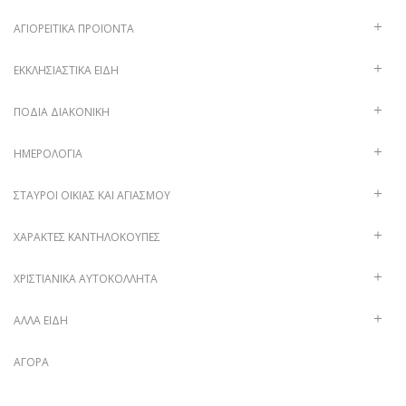
ΑΓΙΟΡΕΊΤΙΚΑ ΠΡΟΪΌΝΤΑ
ΕΚΚΛΗΣΙΑΣΤΙΚΆ ΕΊΔΗ
ΠΟΔΙΆ ΔΙΑΚΟΝΙΚΉ
ΗΜΕΡΟΛΌΓΙΑ
ΣΤΑΥΡΟΊ ΟΙΚΊΑΣ ΚΑΙ ΑΓΙΑΣΜΟΎ
ΧΑΡΑΚΤΈΣ ΚΑΝΤΗΛΌΚΟΥΠΕΣ
ΧΡΙΣΤΙΑΝΙΚΆ ΑΥΤΟΚΌΛΛΗΤΑ
ΑΛΛΑ ΕΙΔΗ
ΑΓΟΡΆ