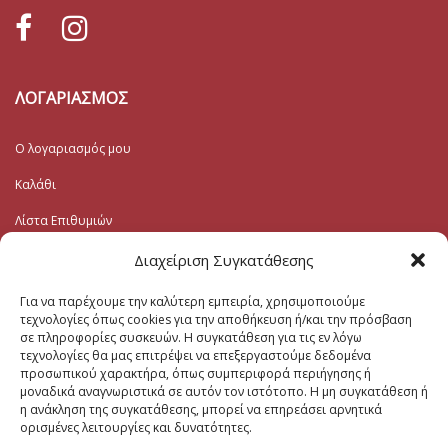
ΛΟΓΑΡΙΑΣΜΟΣ
Ο λογαριασμός μου
Καλάθι
Λίστα Επιθυμιών
Ταμείο
Διαχείριση Συγκατάθεσης
Για να παρέχουμε την καλύτερη εμπειρία, χρησιμοποιούμε
Εγγραφή στο Ενημερωτικό
τεχνολογίες όπως cookies για την αποθήκευση ή/και την πρόσβαση
σε πληροφορίες συσκευών. Η συγκατάθεση για τις εν λόγω
τεχνολογίες θα μας επιτρέψει να επεξεργαστούμε δεδομένα
Το Email σας (υποχρεωτικο)
προσωπικού χαρακτήρα, όπως συμπεριφορά περιήγησης ή
μοναδικά αναγνωριστικά σε αυτόν τον ιστότοπο. Η μη συγκατάθεση ή
η ανάκληση της συγκατάθεσης, μπορεί να επηρεάσει αρνητικά
Μηνυμα
ορισμένες λειτουργίες και δυνατότητες.