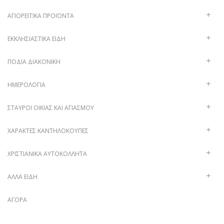
ΑΓΙΟΡΕΊΤΙΚΑ ΠΡΟΪΌΝΤΑ
ΕΚΚΛΗΣΙΑΣΤΙΚΆ ΕΊΔΗ
ΠΟΔΙΆ ΔΙΑΚΟΝΙΚΉ
ΗΜΕΡΟΛΌΓΙΑ
ΣΤΑΥΡΟΊ ΟΙΚΊΑΣ ΚΑΙ ΑΓΙΑΣΜΟΎ
ΧΑΡΑΚΤΈΣ ΚΑΝΤΗΛΌΚΟΥΠΕΣ
ΧΡΙΣΤΙΑΝΙΚΆ ΑΥΤΟΚΌΛΛΗΤΑ
ΑΛΛΑ ΕΙΔΗ
ΑΓΟΡΆ