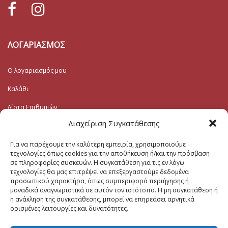
ΛΟΓΑΡΙΑΣΜΟΣ
Ο λογαριασμός μου
Καλάθι
Λίστα Επιθυμιών
Διαχείριση Συγκατάθεσης
Ταμείο
Για να παρέχουμε την καλύτερη εμπειρία, χρησιμοποιούμε
Εγγραφή στο Ενημερωτικό
τεχνολογίες όπως cookies για την αποθήκευση ή/και την πρόσβαση
σε πληροφορίες συσκευών. Η συγκατάθεση για τις εν λόγω
τεχνολογίες θα μας επιτρέψει να επεξεργαστούμε δεδομένα
Το Email σας (υποχρεωτικο)
προσωπικού χαρακτήρα, όπως συμπεριφορά περιήγησης ή
μοναδικά αναγνωριστικά σε αυτόν τον ιστότοπο. Η μη συγκατάθεση ή
η ανάκληση της συγκατάθεσης, μπορεί να επηρεάσει αρνητικά
ορισμένες λειτουργίες και δυνατότητες.
Μηνυμα