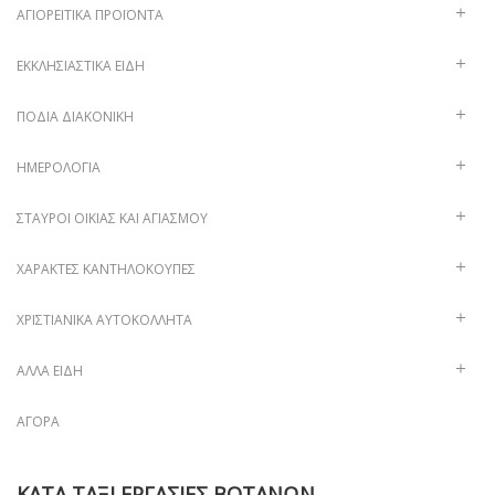
ΑΓΙΟΡΕΊΤΙΚΑ ΠΡΟΪΌΝΤΑ
ΕΚΚΛΗΣΙΑΣΤΙΚΆ ΕΊΔΗ
ΠΟΔΙΆ ΔΙΑΚΟΝΙΚΉ
ΗΜΕΡΟΛΌΓΙΑ
ΣΤΑΥΡΟΊ ΟΙΚΊΑΣ ΚΑΙ ΑΓΙΑΣΜΟΎ
ΧΑΡΑΚΤΈΣ ΚΑΝΤΗΛΌΚΟΥΠΕΣ
ΧΡΙΣΤΙΑΝΙΚΆ ΑΥΤΟΚΌΛΛΗΤΑ
ΑΛΛΑ ΕΙΔΗ
ΑΓΟΡΆ
ΚΑΤΑ ΤΑΞΙ ΕΡΓΑΣΙΕΣ ΒΟΤΑΝΩΝ