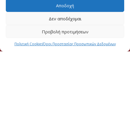
Αποδοχή
Δεν αποδέχομαι
Προβολή προτιμήσεων
Πολιτική Cookies
Όροι Προστασίας Προσωπικών Δεδομένων
2026 CREATED BY
DALI WEB DESIGN
| ALL RIGHTS RESERVED