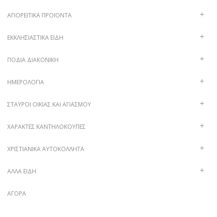
ΑΓΙΟΡΕΊΤΙΚΑ ΠΡΟΪΌΝΤΑ
ΕΚΚΛΗΣΙΑΣΤΙΚΆ ΕΊΔΗ
ΠΟΔΙΆ ΔΙΑΚΟΝΙΚΉ
ΗΜΕΡΟΛΌΓΙΑ
ΣΤΑΥΡΟΊ ΟΙΚΊΑΣ ΚΑΙ ΑΓΙΑΣΜΟΎ
ΧΑΡΑΚΤΈΣ ΚΑΝΤΗΛΌΚΟΥΠΕΣ
ΧΡΙΣΤΙΑΝΙΚΆ ΑΥΤΟΚΌΛΛΗΤΑ
ΑΛΛΑ ΕΙΔΗ
ΑΓΟΡΆ