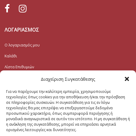
ΛΟΓΑΡΙΑΣΜΟΣ
Ο λογαριασμός μου
Καλάθι
Λίστα Επιθυμιών
Ταμείο
Διαχείριση Συγκατάθεσης
Για να παρέχουμε την καλύτερη εμπειρία, χρησιμοποιούμε
Εγγραφή στο Ενημερωτικό
τεχνολογίες όπως cookies για την αποθήκευση ή/και την πρόσβαση
σε πληροφορίες συσκευών. Η συγκατάθεση για τις εν λόγω
τεχνολογίες θα μας επιτρέψει να επεξεργαστούμε δεδομένα
Το Email σας (υποχρεωτικο)
προσωπικού χαρακτήρα, όπως συμπεριφορά περιήγησης ή
μοναδικά αναγνωριστικά σε αυτόν τον ιστότοπο. Η μη συγκατάθεση ή
η ανάκληση της συγκατάθεσης, μπορεί να επηρεάσει αρνητικά
Μηνυμα
ορισμένες λειτουργίες και δυνατότητες.