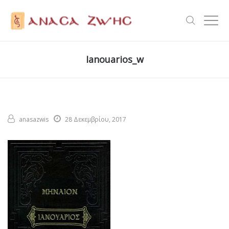
Ianouarios_w
anasazwis
28 Δεκεμβρίου, 2017