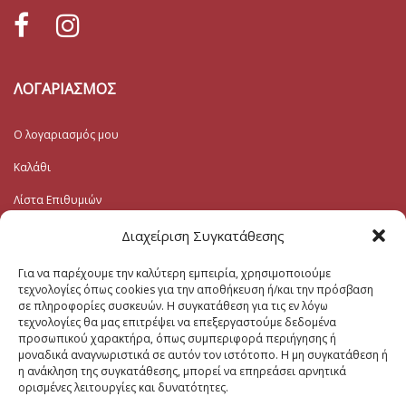
ΛΟΓΑΡΙΑΣΜΟΣ
Ο λογαριασμός μου
Καλάθι
Λίστα Επιθυμιών
Ταμείο
Διαχείριση Συγκατάθεσης
Για να παρέχουμε την καλύτερη εμπειρία, χρησιμοποιούμε
Εγγραφή στο Ενημερωτικό
τεχνολογίες όπως cookies για την αποθήκευση ή/και την πρόσβαση
σε πληροφορίες συσκευών. Η συγκατάθεση για τις εν λόγω
τεχνολογίες θα μας επιτρέψει να επεξεργαστούμε δεδομένα
Το Email σας (υποχρεωτικο)
προσωπικού χαρακτήρα, όπως συμπεριφορά περιήγησης ή
μοναδικά αναγνωριστικά σε αυτόν τον ιστότοπο. Η μη συγκατάθεση ή
η ανάκληση της συγκατάθεσης, μπορεί να επηρεάσει αρνητικά
Μηνυμα
ορισμένες λειτουργίες και δυνατότητες.