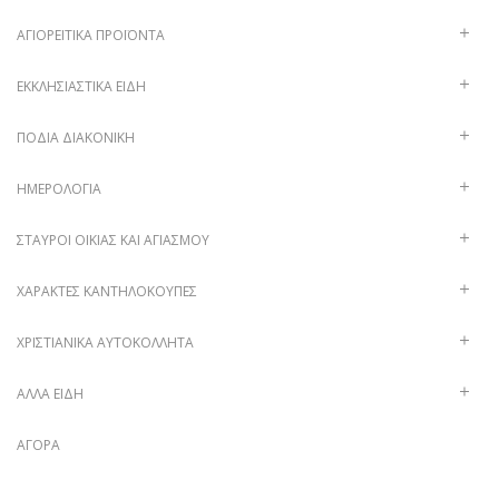
ΑΓΙΟΡΕΊΤΙΚΑ ΠΡΟΪΌΝΤΑ
ΕΚΚΛΗΣΙΑΣΤΙΚΆ ΕΊΔΗ
ΠΟΔΙΆ ΔΙΑΚΟΝΙΚΉ
ΗΜΕΡΟΛΌΓΙΑ
ΣΤΑΥΡΟΊ ΟΙΚΊΑΣ ΚΑΙ ΑΓΙΑΣΜΟΎ
ΧΑΡΑΚΤΈΣ ΚΑΝΤΗΛΌΚΟΥΠΕΣ
ΧΡΙΣΤΙΑΝΙΚΆ ΑΥΤΟΚΌΛΛΗΤΑ
ΑΛΛΑ ΕΙΔΗ
ΑΓΟΡΆ