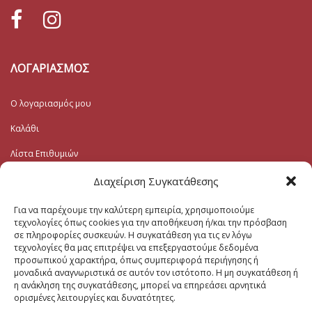
ΛΟΓΑΡΙΑΣΜΟΣ
Ο λογαριασμός μου
Καλάθι
Λίστα Επιθυμιών
Ταμείο
Διαχείριση Συγκατάθεσης
Για να παρέχουμε την καλύτερη εμπειρία, χρησιμοποιούμε
Εγγραφή στο Ενημερωτικό
τεχνολογίες όπως cookies για την αποθήκευση ή/και την πρόσβαση
σε πληροφορίες συσκευών. Η συγκατάθεση για τις εν λόγω
τεχνολογίες θα μας επιτρέψει να επεξεργαστούμε δεδομένα
Το Email σας (υποχρεωτικο)
προσωπικού χαρακτήρα, όπως συμπεριφορά περιήγησης ή
μοναδικά αναγνωριστικά σε αυτόν τον ιστότοπο. Η μη συγκατάθεση ή
η ανάκληση της συγκατάθεσης, μπορεί να επηρεάσει αρνητικά
Μηνυμα
ορισμένες λειτουργίες και δυνατότητες.