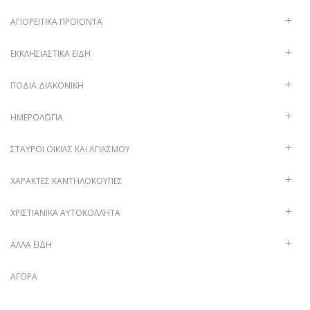
ΑΓΙΟΡΕΊΤΙΚΑ ΠΡΟΪΌΝΤΑ
ΕΚΚΛΗΣΙΑΣΤΙΚΆ ΕΊΔΗ
ΠΟΔΙΆ ΔΙΑΚΟΝΙΚΉ
ΗΜΕΡΟΛΌΓΙΑ
ΣΤΑΥΡΟΊ ΟΙΚΊΑΣ ΚΑΙ ΑΓΙΑΣΜΟΎ
ΧΑΡΑΚΤΈΣ ΚΑΝΤΗΛΌΚΟΥΠΕΣ
ΧΡΙΣΤΙΑΝΙΚΆ ΑΥΤΟΚΌΛΛΗΤΑ
ΑΛΛΑ ΕΙΔΗ
ΑΓΟΡΆ