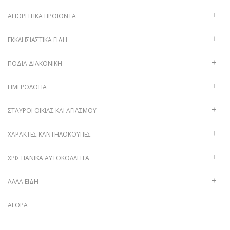
ΑΓΙΟΡΕΊΤΙΚΑ ΠΡΟΪΌΝΤΑ
ΕΚΚΛΗΣΙΑΣΤΙΚΆ ΕΊΔΗ
ΠΟΔΙΆ ΔΙΑΚΟΝΙΚΉ
ΗΜΕΡΟΛΌΓΙΑ
ΣΤΑΥΡΟΊ ΟΙΚΊΑΣ ΚΑΙ ΑΓΙΑΣΜΟΎ
ΧΑΡΑΚΤΈΣ ΚΑΝΤΗΛΌΚΟΥΠΕΣ
ΧΡΙΣΤΙΑΝΙΚΆ ΑΥΤΟΚΌΛΛΗΤΑ
ΑΛΛΑ ΕΙΔΗ
ΑΓΟΡΆ