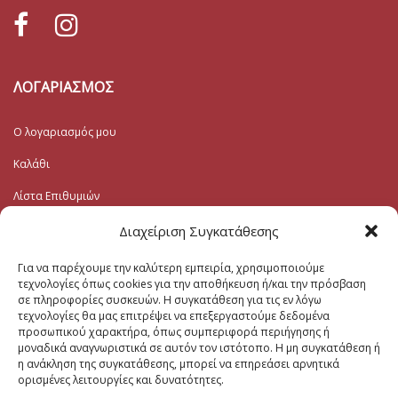
ΛΟΓΑΡΙΑΣΜΟΣ
Ο λογαριασμός μου
Καλάθι
Λίστα Επιθυμιών
Ταμείο
Διαχείριση Συγκατάθεσης
Για να παρέχουμε την καλύτερη εμπειρία, χρησιμοποιούμε
Εγγραφή στο Ενημερωτικό
τεχνολογίες όπως cookies για την αποθήκευση ή/και την πρόσβαση
σε πληροφορίες συσκευών. Η συγκατάθεση για τις εν λόγω
τεχνολογίες θα μας επιτρέψει να επεξεργαστούμε δεδομένα
Το Email σας (υποχρεωτικο)
προσωπικού χαρακτήρα, όπως συμπεριφορά περιήγησης ή
μοναδικά αναγνωριστικά σε αυτόν τον ιστότοπο. Η μη συγκατάθεση ή
η ανάκληση της συγκατάθεσης, μπορεί να επηρεάσει αρνητικά
Μηνυμα
ορισμένες λειτουργίες και δυνατότητες.