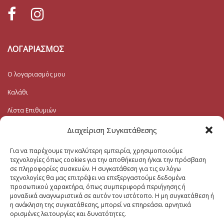
ΛΟΓΑΡΙΑΣΜΟΣ
Ο λογαριασμός μου
Καλάθι
Λίστα Επιθυμιών
Ταμείο
Διαχείριση Συγκατάθεσης
Για να παρέχουμε την καλύτερη εμπειρία, χρησιμοποιούμε
Εγγραφή στο Ενημερωτικό
τεχνολογίες όπως cookies για την αποθήκευση ή/και την πρόσβαση
σε πληροφορίες συσκευών. Η συγκατάθεση για τις εν λόγω
τεχνολογίες θα μας επιτρέψει να επεξεργαστούμε δεδομένα
Το Email σας (υποχρεωτικο)
προσωπικού χαρακτήρα, όπως συμπεριφορά περιήγησης ή
μοναδικά αναγνωριστικά σε αυτόν τον ιστότοπο. Η μη συγκατάθεση ή
η ανάκληση της συγκατάθεσης, μπορεί να επηρεάσει αρνητικά
Μηνυμα
ορισμένες λειτουργίες και δυνατότητες.