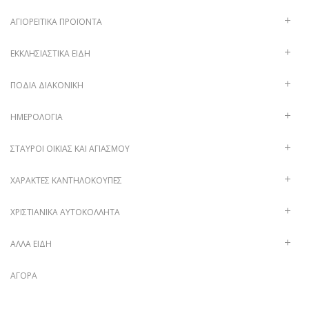
ΑΓΙΟΡΕΊΤΙΚΑ ΠΡΟΪΌΝΤΑ
ΕΚΚΛΗΣΙΑΣΤΙΚΆ ΕΊΔΗ
ΠΟΔΙΆ ΔΙΑΚΟΝΙΚΉ
ΗΜΕΡΟΛΌΓΙΑ
ΣΤΑΥΡΟΊ ΟΙΚΊΑΣ ΚΑΙ ΑΓΙΑΣΜΟΎ
ΧΑΡΑΚΤΈΣ ΚΑΝΤΗΛΌΚΟΥΠΕΣ
ΧΡΙΣΤΙΑΝΙΚΆ ΑΥΤΟΚΌΛΛΗΤΑ
ΑΛΛΑ ΕΙΔΗ
ΑΓΟΡΆ