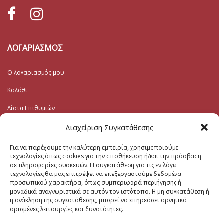
ΛΟΓΑΡΙΑΣΜΟΣ
Ο λογαριασμός μου
Καλάθι
Λίστα Επιθυμιών
Ταμείο
Διαχείριση Συγκατάθεσης
Για να παρέχουμε την καλύτερη εμπειρία, χρησιμοποιούμε
Εγγραφή στο Ενημερωτικό
τεχνολογίες όπως cookies για την αποθήκευση ή/και την πρόσβαση
σε πληροφορίες συσκευών. Η συγκατάθεση για τις εν λόγω
τεχνολογίες θα μας επιτρέψει να επεξεργαστούμε δεδομένα
Το Email σας (υποχρεωτικο)
προσωπικού χαρακτήρα, όπως συμπεριφορά περιήγησης ή
μοναδικά αναγνωριστικά σε αυτόν τον ιστότοπο. Η μη συγκατάθεση ή
η ανάκληση της συγκατάθεσης, μπορεί να επηρεάσει αρνητικά
Μηνυμα
ορισμένες λειτουργίες και δυνατότητες.