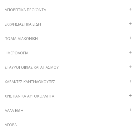
ΑΓΙΟΡΕΊΤΙΚΑ ΠΡΟΪΌΝΤΑ
ΕΚΚΛΗΣΙΑΣΤΙΚΆ ΕΊΔΗ
ΠΟΔΙΆ ΔΙΑΚΟΝΙΚΉ
ΗΜΕΡΟΛΌΓΙΑ
ΣΤΑΥΡΟΊ ΟΙΚΊΑΣ ΚΑΙ ΑΓΙΑΣΜΟΎ
ΧΑΡΑΚΤΈΣ ΚΑΝΤΗΛΌΚΟΥΠΕΣ
ΧΡΙΣΤΙΑΝΙΚΆ ΑΥΤΟΚΌΛΛΗΤΑ
ΑΛΛΑ ΕΙΔΗ
ΑΓΟΡΆ