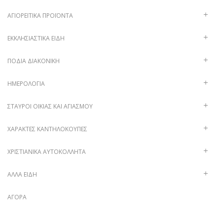
ΑΓΙΟΡΕΊΤΙΚΑ ΠΡΟΪΌΝΤΑ
ΕΚΚΛΗΣΙΑΣΤΙΚΆ ΕΊΔΗ
ΠΟΔΙΆ ΔΙΑΚΟΝΙΚΉ
ΗΜΕΡΟΛΌΓΙΑ
ΣΤΑΥΡΟΊ ΟΙΚΊΑΣ ΚΑΙ ΑΓΙΑΣΜΟΎ
ΧΑΡΑΚΤΈΣ ΚΑΝΤΗΛΌΚΟΥΠΕΣ
ΧΡΙΣΤΙΑΝΙΚΆ ΑΥΤΟΚΌΛΛΗΤΑ
ΑΛΛΑ ΕΙΔΗ
ΑΓΟΡΆ