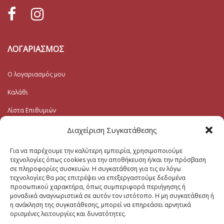
ΛΟΓΑΡΙΑΣΜΟΣ
Ο λογαριασμός μου
Καλάθι
Λίστα Επιθυμιών
Ταμείο
Διαχείριση Συγκατάθεσης
Για να παρέχουμε την καλύτερη εμπειρία, χρησιμοποιούμε
Εγγραφή στο Ενημερωτικό
τεχνολογίες όπως cookies για την αποθήκευση ή/και την πρόσβαση
σε πληροφορίες συσκευών. Η συγκατάθεση για τις εν λόγω
τεχνολογίες θα μας επιτρέψει να επεξεργαστούμε δεδομένα
Το Email σας (υποχρεωτικο)
προσωπικού χαρακτήρα, όπως συμπεριφορά περιήγησης ή
μοναδικά αναγνωριστικά σε αυτόν τον ιστότοπο. Η μη συγκατάθεση ή
η ανάκληση της συγκατάθεσης, μπορεί να επηρεάσει αρνητικά
Μηνυμα
ορισμένες λειτουργίες και δυνατότητες.