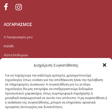
ΛΟΓΑΡΙΑΣΜΟΣ
Ο λογαριασμός μου
Καλάθι
Λίστα Επιθυμιών
Ταμείο
Διαχείριση Συγκατάθεσης
Για να παρέχουμε την καλύτερη εμπειρία, χρησιμοποιούμε
Εγγραφή στο Ενημερωτικό
τεχνολογίες όπως cookies για την αποθήκευση ή/και την πρόσβαση
σε πληροφορίες συσκευών. Η συγκατάθεση για τις εν λόγω
τεχνολογίες θα μας επιτρέψει να επεξεργαστούμε δεδομένα
Το Email σας (υποχρεωτικο)
προσωπικού χαρακτήρα, όπως συμπεριφορά περιήγησης ή
μοναδικά αναγνωριστικά σε αυτόν τον ιστότοπο. Η μη συγκατάθεση ή
η ανάκληση της συγκατάθεσης, μπορεί να επηρεάσει αρνητικά
Μηνυμα
ορισμένες λειτουργίες και δυνατότητες.