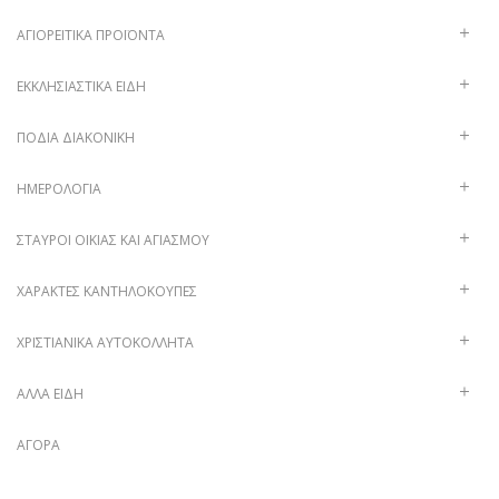
ΑΓΙΟΡΕΊΤΙΚΑ ΠΡΟΪΌΝΤΑ
ΕΚΚΛΗΣΙΑΣΤΙΚΆ ΕΊΔΗ
ΠΟΔΙΆ ΔΙΑΚΟΝΙΚΉ
ΗΜΕΡΟΛΌΓΙΑ
ΣΤΑΥΡΟΊ ΟΙΚΊΑΣ ΚΑΙ ΑΓΙΑΣΜΟΎ
ΧΑΡΑΚΤΈΣ ΚΑΝΤΗΛΌΚΟΥΠΕΣ
ΧΡΙΣΤΙΑΝΙΚΆ ΑΥΤΟΚΌΛΛΗΤΑ
ΑΛΛΑ ΕΙΔΗ
ΑΓΟΡΆ