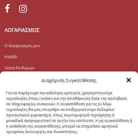
ΛΟΓΑΡΙΑΣΜΟΣ
Ο λογαριασμός μου
Καλάθι
Λίστα Επιθυμιών
Ταμείο
Διαχείριση Συγκατάθεσης
Για να παρέχουμε την καλύτερη εμπειρία, χρησιμοποιούμε
Εγγραφή στο Ενημερωτικό
τεχνολογίες όπως cookies για την αποθήκευση ή/και την πρόσβαση
σε πληροφορίες συσκευών. Η συγκατάθεση για τις εν λόγω
τεχνολογίες θα μας επιτρέψει να επεξεργαστούμε δεδομένα
Το Email σας (υποχρεωτικο)
προσωπικού χαρακτήρα, όπως συμπεριφορά περιήγησης ή
μοναδικά αναγνωριστικά σε αυτόν τον ιστότοπο. Η μη συγκατάθεση ή
η ανάκληση της συγκατάθεσης, μπορεί να επηρεάσει αρνητικά
Μηνυμα
ορισμένες λειτουργίες και δυνατότητες.