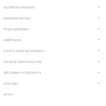
ΑΓΙΟΡΕΊΤΙΚΑ ΠΡΟΪΌΝΤΑ
ΕΚΚΛΗΣΙΑΣΤΙΚΆ ΕΊΔΗ
ΠΟΔΙΆ ΔΙΑΚΟΝΙΚΉ
ΗΜΕΡΟΛΌΓΙΑ
ΣΤΑΥΡΟΊ ΟΙΚΊΑΣ ΚΑΙ ΑΓΙΑΣΜΟΎ
ΧΑΡΑΚΤΈΣ ΚΑΝΤΗΛΌΚΟΥΠΕΣ
ΧΡΙΣΤΙΑΝΙΚΆ ΑΥΤΟΚΌΛΛΗΤΑ
ΑΛΛΑ ΕΙΔΗ
ΑΓΟΡΆ