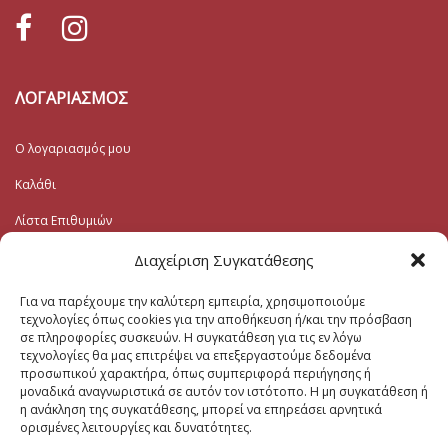
ΛΟΓΑΡΙΑΣΜΟΣ
Ο λογαριασμός μου
Καλάθι
Λίστα Επιθυμιών
Ταμείο
Διαχείριση Συγκατάθεσης
Για να παρέχουμε την καλύτερη εμπειρία, χρησιμοποιούμε
Εγγραφή στο Ενημερωτικό
τεχνολογίες όπως cookies για την αποθήκευση ή/και την πρόσβαση
σε πληροφορίες συσκευών. Η συγκατάθεση για τις εν λόγω
τεχνολογίες θα μας επιτρέψει να επεξεργαστούμε δεδομένα
Το Email σας (υποχρεωτικο)
προσωπικού χαρακτήρα, όπως συμπεριφορά περιήγησης ή
μοναδικά αναγνωριστικά σε αυτόν τον ιστότοπο. Η μη συγκατάθεση ή
η ανάκληση της συγκατάθεσης, μπορεί να επηρεάσει αρνητικά
Μηνυμα
ορισμένες λειτουργίες και δυνατότητες.