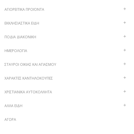
ΑΓΙΟΡΕΊΤΙΚΑ ΠΡΟΪΌΝΤΑ
ΕΚΚΛΗΣΙΑΣΤΙΚΆ ΕΊΔΗ
ΠΟΔΙΆ ΔΙΑΚΟΝΙΚΉ
ΗΜΕΡΟΛΌΓΙΑ
ΣΤΑΥΡΟΊ ΟΙΚΊΑΣ ΚΑΙ ΑΓΙΑΣΜΟΎ
ΧΑΡΑΚΤΈΣ ΚΑΝΤΗΛΌΚΟΥΠΕΣ
ΧΡΙΣΤΙΑΝΙΚΆ ΑΥΤΟΚΌΛΛΗΤΑ
ΑΛΛΑ ΕΙΔΗ
ΑΓΟΡΆ