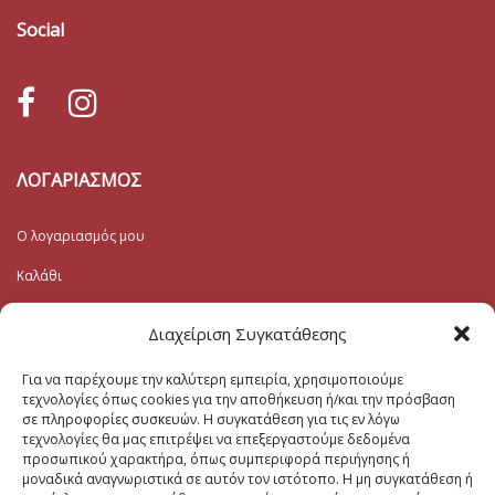
Social
ΛΟΓΑΡΙΑΣΜΟΣ
Ο λογαριασμός μου
Καλάθι
Λίστα Επιθυμιών
Διαχείριση Συγκατάθεσης
Ταμείο
Για να παρέχουμε την καλύτερη εμπειρία, χρησιμοποιούμε
τεχνολογίες όπως cookies για την αποθήκευση ή/και την πρόσβαση
Εγγραφή στο Ενημερωτικό
σε πληροφορίες συσκευών. Η συγκατάθεση για τις εν λόγω
τεχνολογίες θα μας επιτρέψει να επεξεργαστούμε δεδομένα
προσωπικού χαρακτήρα, όπως συμπεριφορά περιήγησης ή
Το Email σας (υποχρεωτικο)
μοναδικά αναγνωριστικά σε αυτόν τον ιστότοπο. Η μη συγκατάθεση ή