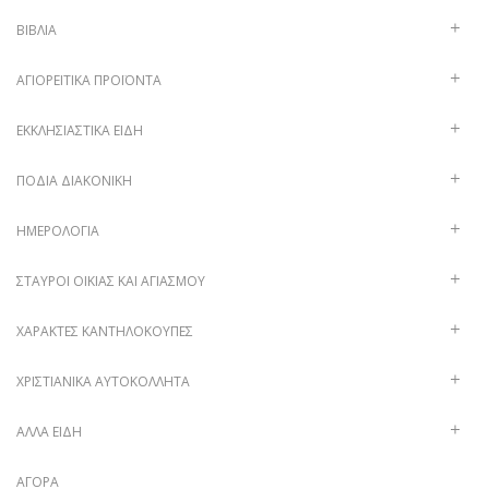
ΒΙΒΛΊΑ
ΑΓΙΟΡΕΊΤΙΚΑ ΠΡΟΪΌΝΤΑ
ΕΚΚΛΗΣΙΑΣΤΙΚΆ ΕΊΔΗ
ΠΟΔΙΆ ΔΙΑΚΟΝΙΚΉ
ΗΜΕΡΟΛΌΓΙΑ
ΣΤΑΥΡΟΊ ΟΙΚΊΑΣ ΚΑΙ ΑΓΙΑΣΜΟΎ
ΧΑΡΑΚΤΈΣ ΚΑΝΤΗΛΌΚΟΥΠΕΣ
ΧΡΙΣΤΙΑΝΙΚΆ ΑΥΤΟΚΌΛΛΗΤΑ
ΑΛΛΑ ΕΙΔΗ
ΑΓΟΡΆ