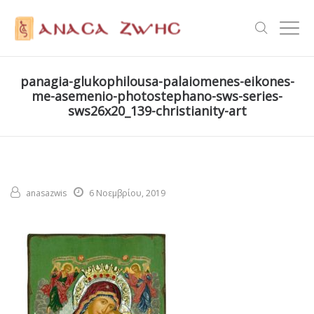
panagia-glukophilousa-palaiomenes-eikones-
me-asemenio-photostephano-sws-series-
sws26x20_139-christianity-art
anasazwis
6 Νοεμβρίου, 2019