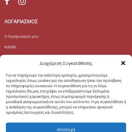
ΛΟΓΑΡΙΑΣΜΟΣ
Ο λογαριασμός μου
Καλάθι
Λίστα Επιθυμιών
Διαχείριση Συγκατάθεσης
Ταμείο
Για να παρέχουμε την καλύτερη εμπειρία, χρησιμοποιούμε
τεχνολογίες όπως cookies για την αποθήκευση ή/και την πρόσβαση
Εγγραφή στο Ενημερωτικό
σε πληροφορίες συσκευών. Η συγκατάθεση για τις εν λόγω
τεχνολογίες θα μας επιτρέψει να επεξεργαστούμε δεδομένα
προσωπικού χαρακτήρα, όπως συμπεριφορά περιήγησης ή
Το Email σας (υποχρεωτικο)
μοναδικά αναγνωριστικά σε αυτόν τον ιστότοπο. Η μη συγκατάθεση ή
η ανάκληση της συγκατάθεσης, μπορεί να επηρεάσει αρνητικά
ορισμένες λειτουργίες και δυνατότητες.
Μηνυμα
Αποδοχή