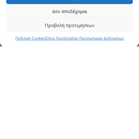
Δεν αποδέχομαι
Προβολή προτιμήσεων
Πολιτική Cookies
Όροι Προστασίας Προσωπικών Δεδομένων
2026 CREATED BY
DALI WEB DESIGN
| ALL RIGHTS RESERVED