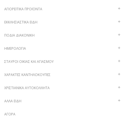
ΑΓΙΟΡΕΊΤΙΚΑ ΠΡΟΪΌΝΤΑ
ΕΚΚΛΗΣΙΑΣΤΙΚΆ ΕΊΔΗ
ΠΟΔΙΆ ΔΙΑΚΟΝΙΚΉ
ΗΜΕΡΟΛΌΓΙΑ
ΣΤΑΥΡΟΊ ΟΙΚΊΑΣ ΚΑΙ ΑΓΙΑΣΜΟΎ
ΧΑΡΑΚΤΈΣ ΚΑΝΤΗΛΌΚΟΥΠΕΣ
ΧΡΙΣΤΙΑΝΙΚΆ ΑΥΤΟΚΌΛΛΗΤΑ
ΑΛΛΑ ΕΙΔΗ
ΑΓΟΡΆ