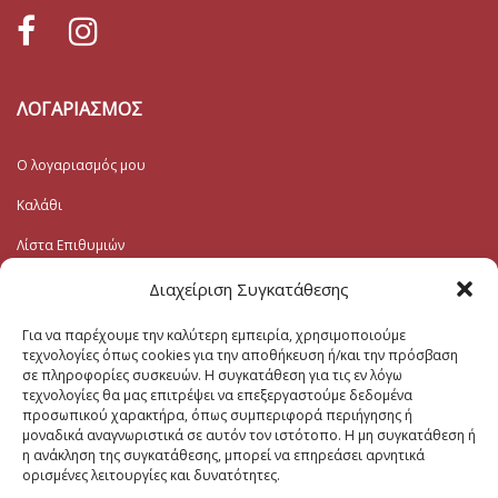
ΛΟΓΑΡΙΑΣΜΟΣ
Ο λογαριασμός μου
Καλάθι
Λίστα Επιθυμιών
Ταμείο
Διαχείριση Συγκατάθεσης
Για να παρέχουμε την καλύτερη εμπειρία, χρησιμοποιούμε
Εγγραφή στο Ενημερωτικό
τεχνολογίες όπως cookies για την αποθήκευση ή/και την πρόσβαση
σε πληροφορίες συσκευών. Η συγκατάθεση για τις εν λόγω
τεχνολογίες θα μας επιτρέψει να επεξεργαστούμε δεδομένα
Το Email σας (υποχρεωτικο)
προσωπικού χαρακτήρα, όπως συμπεριφορά περιήγησης ή
μοναδικά αναγνωριστικά σε αυτόν τον ιστότοπο. Η μη συγκατάθεση ή
η ανάκληση της συγκατάθεσης, μπορεί να επηρεάσει αρνητικά
Μηνυμα
ορισμένες λειτουργίες και δυνατότητες.