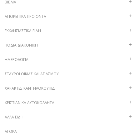
ΒΙΒΛΊΑ
ΑΓΙΟΡΕΊΤΙΚΑ ΠΡΟΪΌΝΤΑ
ΕΚΚΛΗΣΙΑΣΤΙΚΆ ΕΊΔΗ
ΠΟΔΙΆ ΔΙΑΚΟΝΙΚΉ
ΗΜΕΡΟΛΌΓΙΑ
ΣΤΑΥΡΟΊ ΟΙΚΊΑΣ ΚΑΙ ΑΓΙΑΣΜΟΎ
ΧΑΡΑΚΤΈΣ ΚΑΝΤΗΛΌΚΟΥΠΕΣ
ΧΡΙΣΤΙΑΝΙΚΆ ΑΥΤΟΚΌΛΛΗΤΑ
ΑΛΛΑ ΕΙΔΗ
ΑΓΟΡΆ