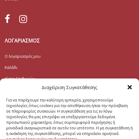
ΛΟΓΑΡΙΑΣΜΟΣ
Ο λογαριασμός μου
Καλάθι
Λίστα Επιθυμιών
Διαχείριση Συγκατάθεσης
Ταμείο
Για να παρέχουμε την καλύτερη εμπειρία, χρησιμοποιούμε
τεχνολογίες όπως cookies για την αποθήκευση ή/και την πρόσβαση
Εγγραφή στο Ενημερωτικό
σε πληροφορίες συσκευών. Η συγκατάθεση για τις εν λόγω
τεχνολογίες θα μας επιτρέψει να επεξεργαστούμε δεδομένα
Το Email σας (υποχρεωτικο)
προσωπικού χαρακτήρα, όπως συμπεριφορά περιήγησης ή
μοναδικά αναγνωριστικά σε αυτόν τον ιστότοπο. Η μη συγκατάθεση ή
η ανάκληση της συγκατάθεσης, μπορεί να επηρεάσει αρνητικά