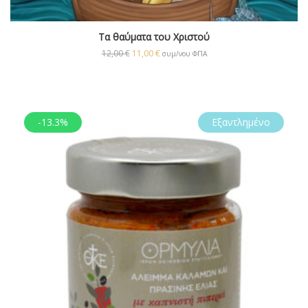
Τα θαύματα του Χριστού
12,00
€
11,00
€
συμ/νου ΦΠΑ
-13.3%
Εξαντλημένο