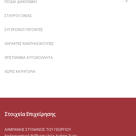
ΠΟΔΙΆ ΔΙΑΚΟΝΙΚΉ
ΣΤΑΥΡΟΊ ΟΙΚΊΑΣ
ΣΎΓΧΡΟΝΟΙ ΓΈΡΟΝΤΕΣ
ΧΑΡΑΚΤΈΣ ΚΑΝΤΗΛΌΚΟΥΠΕΣ
ΧΡΙΣΤΙΑΝΙΚΆ ΑΥΤΟΚΌΛΛΗΤΑ
ΧΩΡΊΣ ΚΑΤΗΓΟΡΊΑ
Στοιχεία Επιχείρησης
ΑΛΜΠΑΝΗΣ ΣΤΥΛΙΑΝΟΣ ΤΟΥ ΓΕΩΡΓΙΟΥ
Εκκλησιαστικό Βιβλιοπωλείο Ανάσα Ζωής