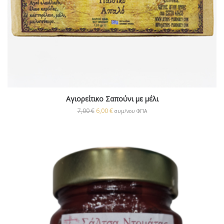
Αγιορείτικο Σαπούνι με μέλι
7,00
€
6,00
€
συμ/νου ΦΠΑ