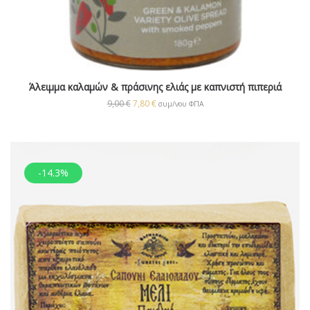
Άλειμμα καλαμών & πράσινης ελιάς με καπνιστή πιπεριά
9,00
€
7,80
€
συμ/νου ΦΠΑ
-14.3%