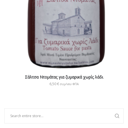
Σάλτσα Ντομάτας για ζυμαρικά χωρίς λάδι
6,50
€
συμ/νου ΦΠΑ