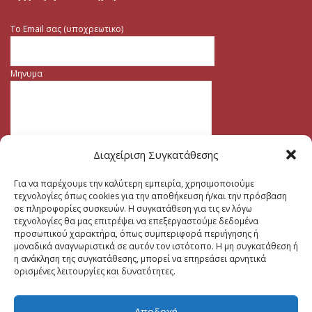
Το Email σας (υποχρεωτικο)
Μηνυμα
Διαχείριση Συγκατάθεσης
Για να παρέχουμε την καλύτερη εμπειρία, χρησιμοποιούμε
τεχνολογίες όπως cookies για την αποθήκευση ή/και την πρόσβαση
σε πληροφορίες συσκευών. Η συγκατάθεση για τις εν λόγω
τεχνολογίες θα μας επιτρέψει να επεξεργαστούμε δεδομένα
προσωπικού χαρακτήρα, όπως συμπεριφορά περιήγησης ή
μοναδικά αναγνωριστικά σε αυτόν τον ιστότοπο. Η μη συγκατάθεση ή
η ανάκληση της συγκατάθεσης, μπορεί να επηρεάσει αρνητικά
ορισμένες λειτουργίες και δυνατότητες.
Αποδοχή