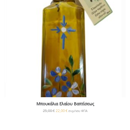
Μπουκάλια Ελαίου Βαπτίσεως
25,00
€
22,00
€
συμ/νου ΦΠΑ