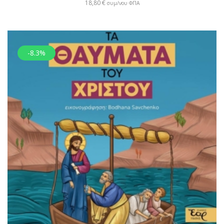
18,80
€
συμ/νου ΦΠΑ
-8.3%