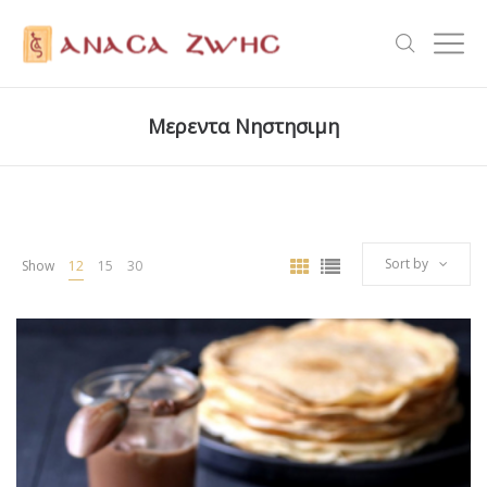
Μερεντα Νηστησιμη
Sort by
Show
12
15
30