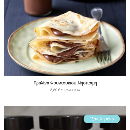
Πραλίνα Φουντουκιού Νηστίσιμη
8,80
€
συμ/νου ΦΠΑ
Εξαντλημένο