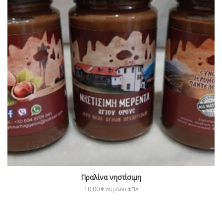
Πραλίνα νηστίσιμη
10,00
€
συμ/νου ΦΠΑ