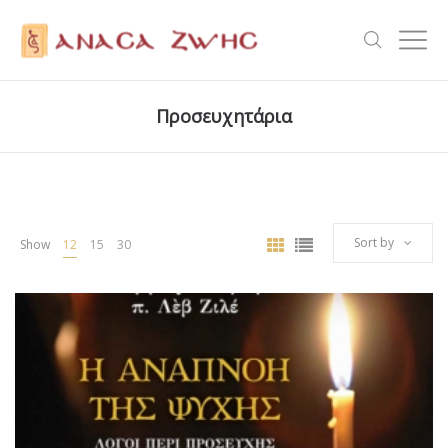
Προσευχητάρια
Sort by
Show
12
15
30