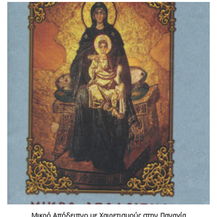
Μικρό Απόδειπνο με Χαιρετισμούς στην Παναγία