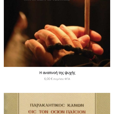
Η αναπνοή της ψυχής
6,00
€
συμ/νου ΦΠΑ