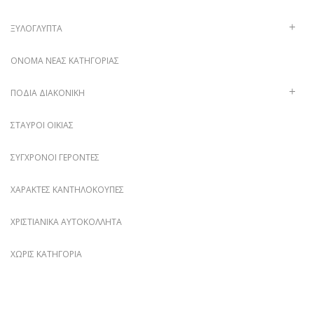
ΞΥΛΌΓΛΥΠΤΑ
ΌΝΟΜΑ ΝΈΑΣ ΚΑΤΗΓΟΡΊΑΣ
ΠΟΔΙΆ ΔΙΑΚΟΝΙΚΉ
ΣΤΑΥΡΟΊ ΟΙΚΊΑΣ
ΣΎΓΧΡΟΝΟΙ ΓΈΡΟΝΤΕΣ
ΧΑΡΑΚΤΈΣ ΚΑΝΤΗΛΌΚΟΥΠΕΣ
ΧΡΙΣΤΙΑΝΙΚΆ ΑΥΤΟΚΌΛΛΗΤΑ
ΧΩΡΊΣ ΚΑΤΗΓΟΡΊΑ