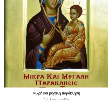
Μικρή και μεγάλη παράκληση
2,00
€
συμ/νου ΦΠΑ