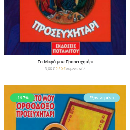
Το Μικρό μου Προσευχητάρι
3,00
€
2,50
€
συμ/νου ΦΠΑ
-16.7%
Εξαντλημένο