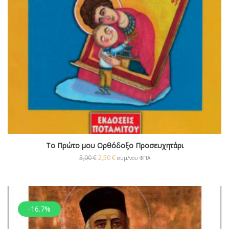
Το Πρώτο μου Ορθόδοξο Προσευχητάρι
3,00
€
2,50
€
συμ/νου ΦΠΑ
-16.7%