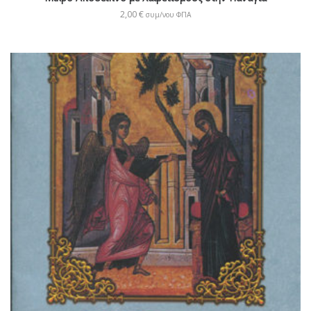
2,00
€
συμ/νου ΦΠΑ