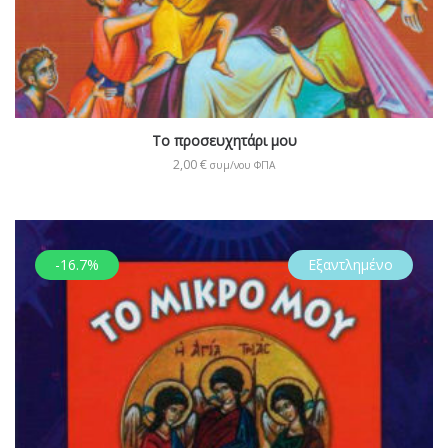
Το προσευχητάρι μου
2,00
€
συμ/νου ΦΠΑ
-16.7%
Εξαντλημένο