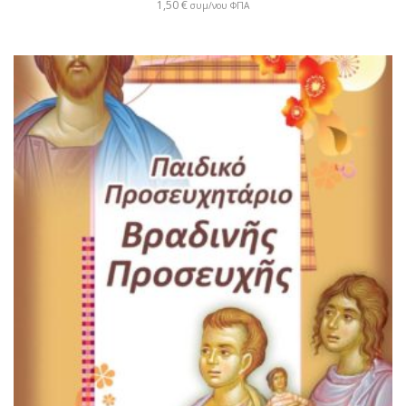
1,50
€
συμ/νου ΦΠΑ