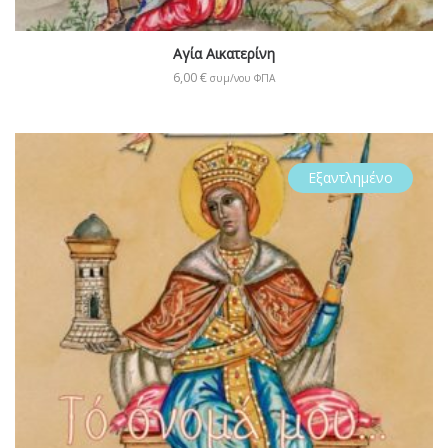
Αγία Αικατερίνη
6,00
€
συμ/νου ΦΠΑ
Εξαντλημένο