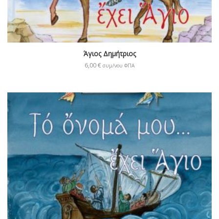
Άγιος Δημήτριος
6,00
€
συμ/νου ΦΠΑ