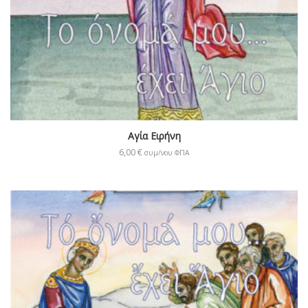
Αγία Ειρήνη
6,00
€
συμ/νου ΦΠΑ