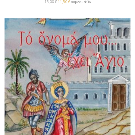
13,00
€
11,50
€
συμ/νου ΦΠΑ