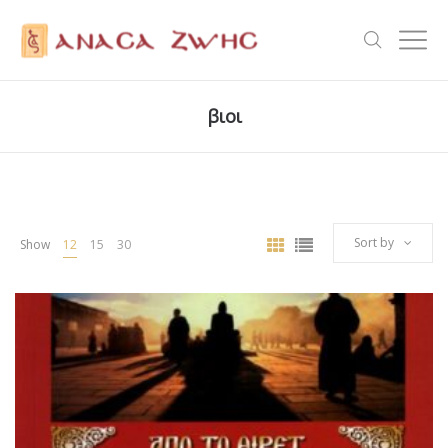
βιοι
Sort by
Show
12
15
30