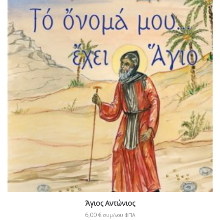
Άγιος Αντώνιος
6,00
€
συμ/νου ΦΠΑ