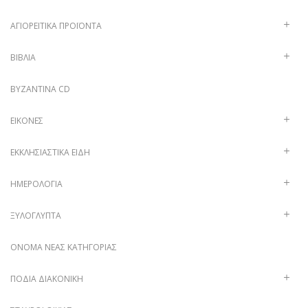
ΑΓΙΟΡΕΊΤΙΚΑ ΠΡΟΪΌΝΤΑ
ΒΙΒΛΊΑ
ΒΥΖΑΝΤΙΝΑ CD
ΕΙΚΌΝΕΣ
ΕΚΚΛΗΣΙΑΣΤΙΚΆ ΕΊΔΗ
ΗΜΕΡΟΛΌΓΙΑ
ΞΥΛΌΓΛΥΠΤΑ
ΌΝΟΜΑ ΝΈΑΣ ΚΑΤΗΓΟΡΊΑΣ
ΠΟΔΙΆ ΔΙΑΚΟΝΙΚΉ