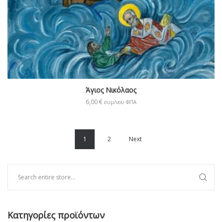
Άγιος Νικόλαος
6,00
€
συμ/νου ΦΠΑ
1
2
Next
Κατηγορίες προϊόντων