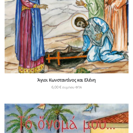
Άγιοι Κωνσταντίνος και Ελένη
6,00
€
συμ/νου ΦΠΑ