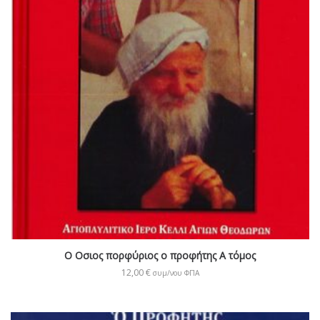
Ο Οσιος πορφύριος ο προφήτης Α τόμος
12,00
€
συμ/νου ΦΠΑ