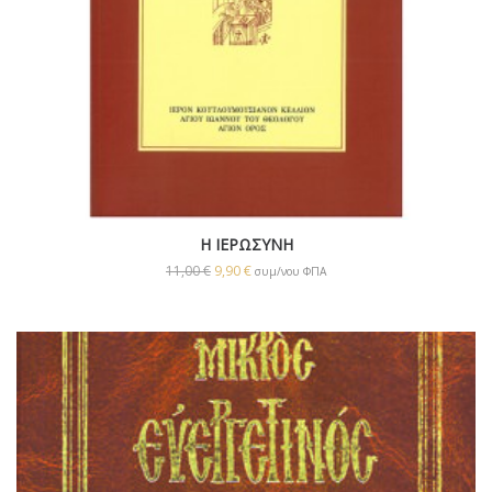
Η ΙΕΡΩΣΥΝΗ
11,00
€
9,90
€
συμ/νου ΦΠΑ