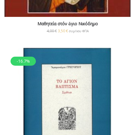
Μαθητεία στόν ἅγιο Νικόδημο
4,00
€
3,50
€
συμ/νου ΦΠΑ
-16.7%