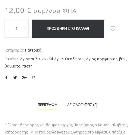
12,00
€
συμ/νου ΦΠΑ
ΠΡΟΣΘΉΚΗ ΣΤΟ ΚΑΛΆΘΙ
-
+
Κατηγορία:
Πατερικά
Ετικέτες:
Αγιοπαυλίτικο κελί Αγίων Θεοδώρων
,
Αγιος πορφυριος
,
βιοι
,
θαυματα
,
πιστη
ΠΕΡΙΓΡΑΦΉ
ΑΞΙΟΛΟΓΉΣΕΙΣ (0)
Ο Όσιος θεοφόρος και θαυματουργός Πορφύριος ο Καυσοκαλυβίτης,
κτήτορας της Ι.Μ. Μεταμορώσεως του Σωτήρος στο Μήλεσι, υπήρξε ο