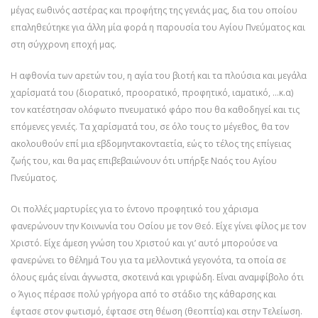
μέγας εωθινός αστέρας και προφήτης της γενιάς μας, δια του οποίου
επαληθεύτηκε για άλλη μία φορά η παρουσία του Αγίου Πνεύματος και
στη σύγχρονη εποχή μας.
Η αφθονία των αρετών του, η αγία του βιοτή και τα πλούσια και μεγάλα
χαρίσματά του (διορατικό, προορατικό, προφητικό, ιαματικό, …κ.α)
τον κατέστησαν ολόφωτο πνευματικό φάρο που θα καθοδηγεί και τις
επόμενες γενιές. Τα χαρίσματά του, σε όλο τους το μέγεθος, θα τον
ακολουθούν επί μια εβδομηντακονταετία, εώς το τέλος της επίγειας
ζωής του, και θα μας επιβεβαιώνουν ότι υπήρξε Ναός του Αγίου
Πνεύματος.
Οι πολλές μαρτυρίες για το έντονο προφητικό του χάρισμα
φανερώνουν την Κοινωνία του Οσίου με τον Θεό. Είχε γίνει φίλος με τον
Χριστό. Είχε άμεση γνώση του Χριστού και γι’ αυτό μπορούσε να
φανερώνει το θέλημά Του για τα μελλοντικά γεγονότα, τα οποία σε
όλους εμάς είναι άγνωστα, σκοτεινά και γριφώδη. Είναι αναμφίβολο ότι
ο Άγιος πέρασε πολύ γρήγορα από το στάδιο της κάθαρσης και
έφτασε στον φωτισμό, έφτασε στη θέωση (θεοπτία) και στην Τελείωση.