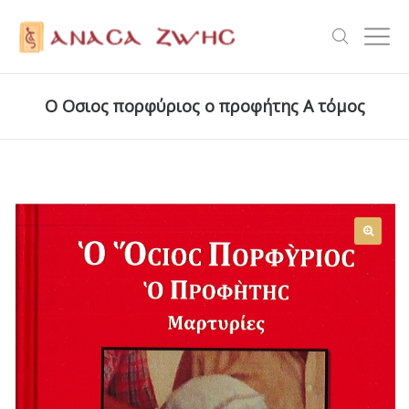
Ο Οσιος πορφύριος ο προφήτης Α τόμος