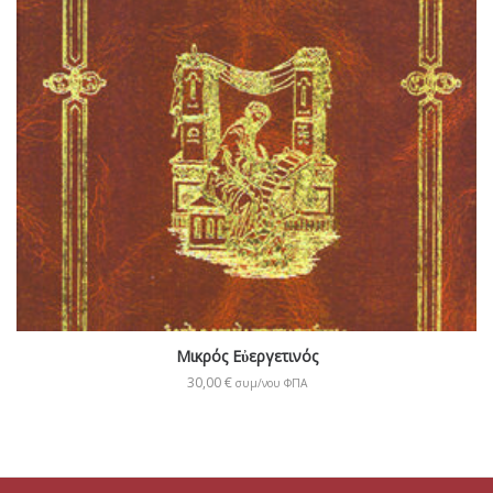
Μικρός Εὐεργετινός
30,00
€
συμ/νου ΦΠΑ