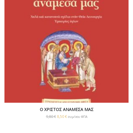
Ο ΧΡΙΣΤΟΣ ΑΝΑΜΕΣΑ ΜΑΣ
9,80
€
8,50
€
συμ/νου ΦΠΑ