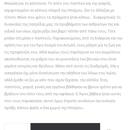
Μανώλη και τη Δέσποινα. Το σπίτι του παππού και της γιαγιάς,
καρφιτσωμένο σε κάποια πλαγιά της Ηπείρου, δεν το άλλαζαν με
τίποτε. Μόνο που φέτος τα πράγματα ήταν κάπως… διαφορετικά. Οι
δυσκολίες της πατρίδας μας, τα προβλήματα των ανθρώπων της και
ειδικά των νέων, είχαν ρίξει ένα βαρύ πέπλο από πάνω τους. Τότε
μπήκε στη μέση ο παππούς. Παρακινούμενος από τη διάκριση και την
αγάπη του για τον Άγιο Κοσμά τον Αιτωλό, τους μίλησε για τη ζωή και
τις προφητείες του, αλλά κυρίως τους παρότρυνε να τον γνωρίσουν,
ακολουθώντας τα χνάρια του σε μονοπάτια των βουνών που ήταν
γεμάτα ιστορίες και θρύλους. Μέσα από αυτές τις διαδρομές, όλη η
οικογένεια όχι μόνο διαπίστωσε την αλήθεια των λόγων του Αγίου,
αλλά έμαθε να ζει με κάτι που είχαν ξεχάσει: την ελπίδα. Έτσι,
παππούς, γιαγιά, γονείς και εγγόνια βάλθηκαν να βρουν τρόπο για να
βγάλουν τον τόπο τους από την αφάνεια. Ο Άγιος βέβαια ήταν αυτός
που τους παρακίνησε, αυτοί όμως έπρεπε να κάνουν την ευλογία
πράξη. Κάπου ψηλά, σ΄ ένα χωριό της Ηπείρου…