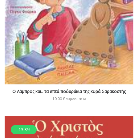
Ο Λάμπρος και.. τα επτά ποδαράκια της κυρά Σαρακοστής
10,00
€
συμ/νου ΦΠΑ
-13.3%