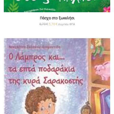
Πάσχα στο ξωκκλήσι
6,70
€
5,70
€
συμ/νου ΦΠΑ