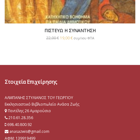
ΠΙΣΤΕΥΩ Η ΣΥΝΑΝΤΗΣΗ
22,00
€
19,00
€
συμ/νου ΦΠΑ
Στοιχεία Επιχείρησης
ΑΛΜΠΑΝΗΣ ΣΤΥΛΙΑΝΟΣ ΤΟΥ ΓΕΩΡΓΙΟΥ
Εκκλησιαστικό Βιβλιοπωλείο Ανάσα Ζωής
Πεντέλης 26 Αμαρούσιο
210.61.28.356
698.40.800.92
anasazwis@gmail.com
ΑΦΜ: 139919499