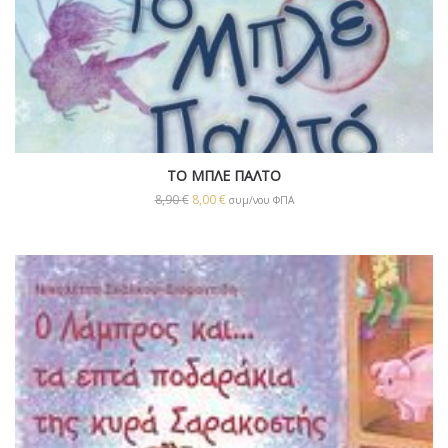
ΤΟ ΜΠΛΕ ΠΑΛΤΟ
8,90
€
8,00
€
συμ/νου ΦΠΑ