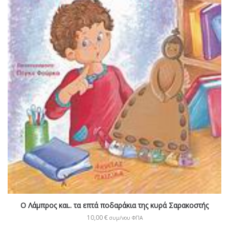
Ο Λάμπρος και.. τα επτά ποδαράκια της κυρά Σαρακοστής
10,00
€
συμ/νου ΦΠΑ