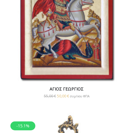
ΑΓΙΟΣ ΓΕΩΡΓΙΟΣ
55,00
€
50,00
€
συμ/νου ΦΠΑ
-15.1%