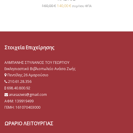
160,00
€
140,00
€
συμ/νου ΦΠΑ
Στοιχεία Επιχείρησης
ΑΛΜΠΑΝΗΣ ΣΤΥΛΙΑΝΟΣ ΤΟΥ ΓΕΩΡΓΙΟΥ
Εκκλησιαστικό Βιβλιοπωλείο Ανάσα Ζωής
Πεντέλης 26 Αμαρούσιο
210.61.28.356
698.40.800.92
anasazwis@gmail.com
ΑΦΜ: 139919499
ΓΕΜΗ:
161070403000
ΩΡΑΡΙΟ ΛΕΙΤΟΥΡΓΙΑΣ