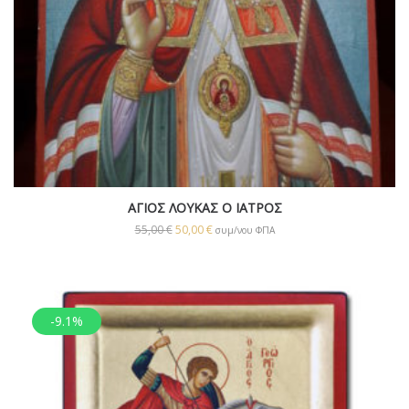
ΑΓΙΟΣ ΛΟΥΚΑΣ Ο ΙΑΤΡΟΣ
55,00
€
50,00
€
συμ/νου ΦΠΑ
-9.1%