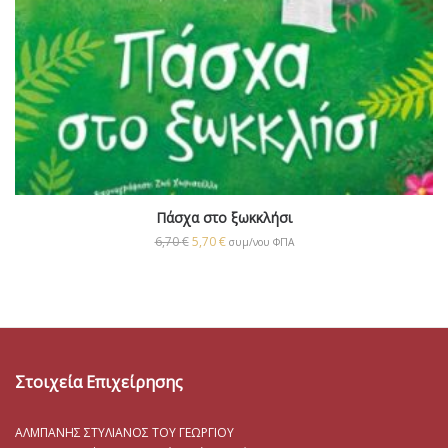
Πάσχα στο ξωκκλήσι
6,70
€
5,70
€
συμ/νου ΦΠΑ
Στοιχεία Επιχείρησης
ΑΛΜΠΑΝΗΣ ΣΤΥΛΙΑΝΟΣ ΤΟΥ ΓΕΩΡΓΙΟΥ