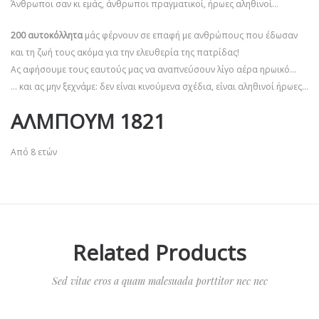
Άνθρωποι σαν κι εμάς, άνθρωποι πραγματικοί, ήρωες αληθινοί…
200 αυτοκόλλητα
μάς φέρνουν σε επαφή με ανθρώπους που έδωσαν
και τη ζωή τους ακόμα για την ελευθερία της πατρίδας!
Ας αφήσουμε τους εαυτούς μας να αναπνεύσουν λίγο αέρα ηρωικό…
… και ας μην ξεχνάμε: δεν είναι κινούμενα σχέδια, είναι αληθινοί ήρωες…
ΑΛΜΠΟΥΜ 1821
Από 8 ετών
Related Products
Sed vitae eros a quam malesuada porttitor nec nec