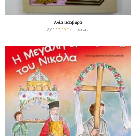
Αγία Βαρβάρα
8,00
€
7,00
€
συμ/νου ΦΠΑ