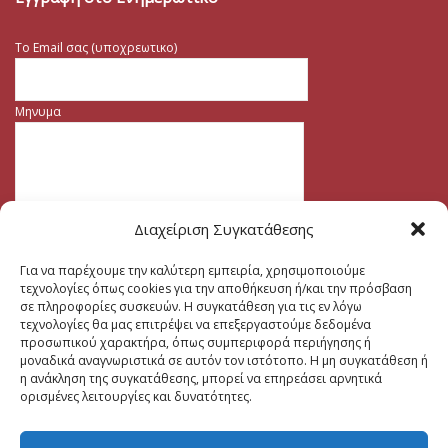
Το Email σας (υποχρεωτικο)
Μηνυμα
Διαχείριση Συγκατάθεσης
Για να παρέχουμε την καλύτερη εμπειρία, χρησιμοποιούμε
τεχνολογίες όπως cookies για την αποθήκευση ή/και την πρόσβαση
σε πληροφορίες συσκευών. Η συγκατάθεση για τις εν λόγω
τεχνολογίες θα μας επιτρέψει να επεξεργαστούμε δεδομένα
προσωπικού χαρακτήρα, όπως συμπεριφορά περιήγησης ή
μοναδικά αναγνωριστικά σε αυτόν τον ιστότοπο. Η μη συγκατάθεση ή
η ανάκληση της συγκατάθεσης, μπορεί να επηρεάσει αρνητικά
ορισμένες λειτουργίες και δυνατότητες.