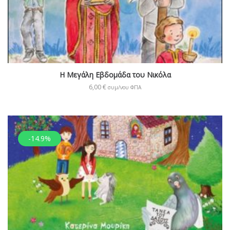
Η Μεγάλη Εβδομάδα του Νικόλα
6,00
€
συμ/νου ΦΠΑ
-14.9%