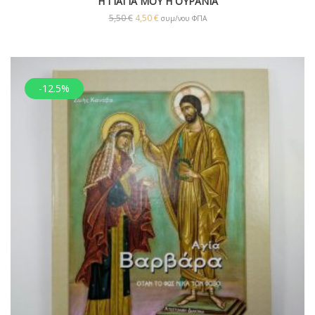
Η ΓΙΑΓΙΑ ΜΟΥ Η ΟΥΡΑΝΙΑ
5,50
€
4,50
€
συμ/νου ΦΠΑ
-12.5%