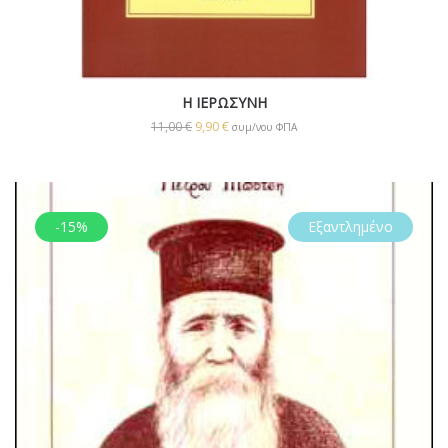
Η ΙΕΡΩΣΥΝΗ
11,00
€
9,90
€
συμ/νου ΦΠΑ
-15%
Εξαντλημένο