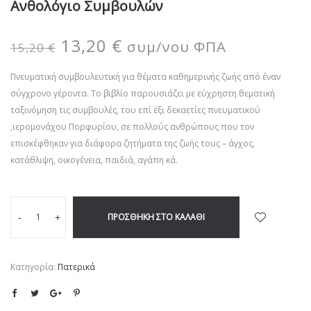
Ανθολόγιο Συμβουλών
13,20
€
συμ/νου ΦΠΑ
15,20
€
Πνευματική συμβουλευτική για θέματα καθημερινής ζωής από έναν
σύγχρονο γέροντα. Το βιβλίο παρουσιάζει με εύχρηστη θεματική
ταξινόμηση τις συμβουλές, του επί έξι δεκαετίες πνευματικού
,ιερομονάχου Πορφυρίου, σε πολλούς ανθρώπους που τον
επισκέφθηκαν για διάφορα ζητήματα της ζωής τους – άγχος,
κατάθλιψη, οικογένεια, παιδιά, αγάπη κά.
ΠΡΟΣΘΉΚΗ ΣΤΟ ΚΑΛΆΘΙ
-
+
Κατηγορία:
Πατερικά