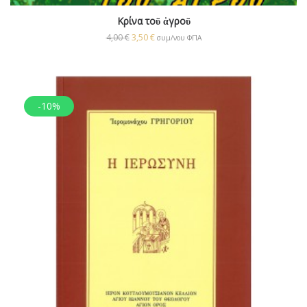
Κρίνα τοῦ ἀγροῦ
4,00
€
3,50
€
συμ/νου ΦΠΑ
-10%