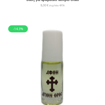
8,00
€
συμ/νου ΦΠΑ
-14.3%