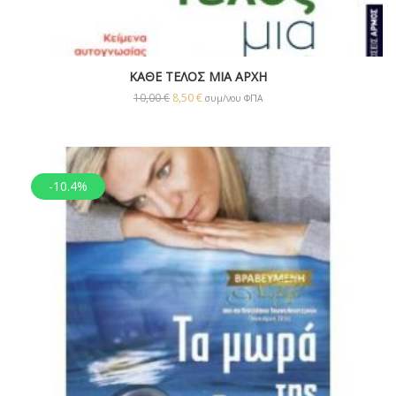
ΚΑΘΕ ΤΕΛΟΣ ΜΙΑ ΑΡΧΗ
10,00
€
8,50
€
συμ/νου ΦΠΑ
-10.4%