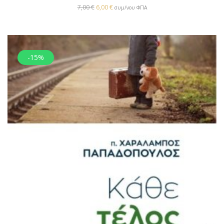
7,00
€
6,00
€
συμ/νου ΦΠΑ
-15%