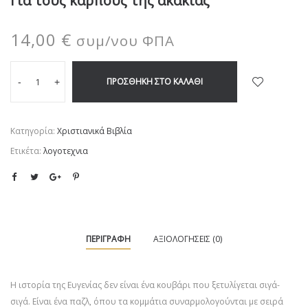
Για τους καρπούς της ακακίας
14,00
€
συμ/νου ΦΠΑ
ΠΡΟΣΘΉΚΗ ΣΤΟ ΚΑΛΆΘΙ
-
+
Κατηγορία:
Χριστιανικά Βιβλία
Ετικέτα:
λογοτεχνια
ΠΕΡΙΓΡΑΦΉ
ΑΞΙΟΛΟΓΉΣΕΙΣ (0)
Η ιστορία της Ευγενίας δεν είναι ένα κουβάρι που ξετυλίγεται σιγά-
σιγά. Είναι ένα παζλ, όπου τα κομμάτια συναρμολογούνται με σειρά