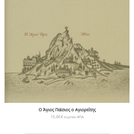
Ο Άγιος Παϊσιος ο Αγιορείτης
15,00
€
συμ/νου ΦΠΑ