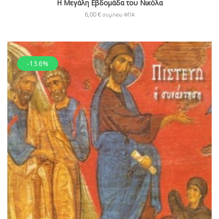
Η Μεγάλη Εβδομάδα του Νικόλα
6,00
€
συμ/νου ΦΠΑ
-13.6%