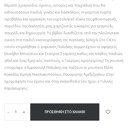
θέματα (τραγούδια, ύμνους, ιστορίες και παιχνίδια) που θα
ενθουσιάσουν παιδιά, γονείς και δασκάλους. Η γιορτινή παρέα
προβάλλει και ερμηνεύει τον εορτολογικό κύκλο της φθινοπωρινής
περιόδου της Εκκλησίας μας, χαρίζοντάς ευκαιρίες για τραγούδι,
παιχνίδι και δημιουργία. Το βιβλίο διανθίζεται από την πλούσια και
οικεία στα παιδιά εικονογράφηση της Αγγελικής Δελεχά. Στο Cd το
οποίο επιμελήθηκε ο Δαμιανός Παλιάκης συμμετέχουν οι αφηγητές
Ελισάβετ Μπούσιου και Σταύρος Σταμάτης καθώς και πλήθος παιδιών,
αλλά και ένας Κρητικός παππούς, ο Γεώργιος Ιεραπετρίτης! Τη μουσική
υπογράφει ο Εμμανουήλ Παλιάκης και παίζουν οι μουσικοί Ελένη
Κοκκάλα, Ειρήνη Νικολακοπούλου, Παναγιώτης Αμεξίζογλου. Στην
ηχογράφηση του έργου και στην σκηνοθεσία του ήχου ο Γιάννης
Καραγεώργος.
ΠΡΟΣΘΉΚΗ ΣΤΟ ΚΑΛΆΘΙ
-
+