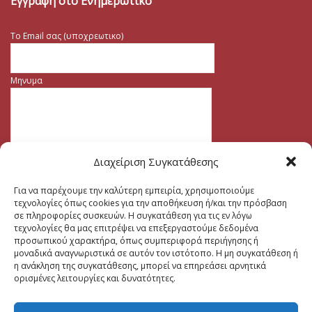
Εγγραφή στο Ενημερωτικό
Το Email σας (υποχρεωτικο)
Μηνυμα
Διαχείριση Συγκατάθεσης
Για να παρέχουμε την καλύτερη εμπειρία, χρησιμοποιούμε
τεχνολογίες όπως cookies για την αποθήκευση ή/και την πρόσβαση
σε πληροφορίες συσκευών. Η συγκατάθεση για τις εν λόγω
τεχνολογίες θα μας επιτρέψει να επεξεργαστούμε δεδομένα
προσωπικού χαρακτήρα, όπως συμπεριφορά περιήγησης ή
μοναδικά αναγνωριστικά σε αυτόν τον ιστότοπο. Η μη συγκατάθεση ή
η ανάκληση της συγκατάθεσης, μπορεί να επηρεάσει αρνητικά
ορισμένες λειτουργίες και δυνατότητες.