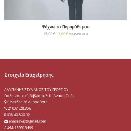
Ψάχνω το Παραμύθι μου
15,00
€
13,00
€
συμ/νου ΦΠΑ
Στοιχεία Επιχείρησης
ΑΛΜΠΑΝΗΣ ΣΤΥΛΙΑΝΟΣ ΤΟΥ ΓΕΩΡΓΙΟΥ
Εκκλησιαστικό Βιβλιοπωλείο Ανάσα Ζωής
Πεντέλης 26 Αμαρούσιο
210.61.28.356
698.40.800.92
anasazwis@gmail.com
ΑΦΜ: 139919499