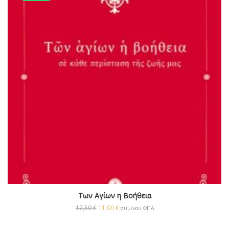
Των Αγίων η Βοήθεια
12,50
€
11,00
€
συμ/νου ΦΠΑ