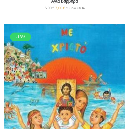
Αγία Βαρβάρα
8,00
€
7,00
€
συμ/νου ΦΠΑ
-13%