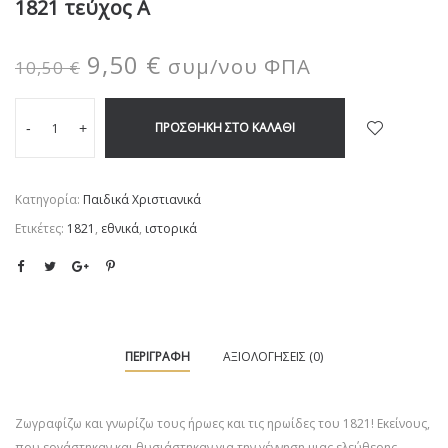
1821 τεύχος Α
9,50
€
συμ/νου ΦΠΑ
10,50
€
ΠΡΟΣΘΉΚΗ ΣΤΟ ΚΑΛΆΘΙ
-
+
Κατηγορία:
Παιδικά Χριστιανικά
Ετικέτες:
1821
,
εθνικά
,
ιστορικά
ΠΕΡΙΓΡΑΦΉ
ΑΞΙΟΛΟΓΉΣΕΙΣ (0)
Ζωγραφίζω και γνωρίζω τους ήρωες και τις ηρωίδες του 1821! Εκείνους,
που εργάστηκαν και θυσιάστηκαν για την γέννηση μιας ελεύθερης