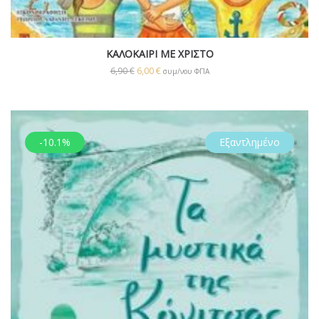
ΚΑΛΟΚΑΙΡΙ ΜΕ ΧΡΙΣΤΟ
6,90
€
6,00
€
συμ/νου ΦΠΑ
-10.1%
Εξαντλημένο