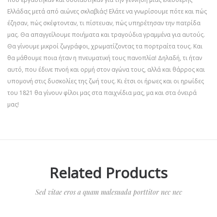
Ελλάδας μετά από αιώνες σκλαβιάς! Ελάτε να γνωρίσουμε πότε και πώς
έζησαν, πώς σκέφτονταν, τι πίστευαν, πώς υπηρέτησαν την πατρίδα
μας. Θα απαγγείλουμε ποιήματα και τραγούδια γραμμένα για αυτούς.
Θα γίνουμε μικροί ζωγράφοι, χρωματίζοντας τα πορτραίτα τους. Και
θα μάθουμε ποια ήταν η πνευματική τους πανοπλία! Δηλαδή, τι ήταν
αυτό, που έδινε πνοή και ορμή στον αγώνα τους, αλλά και θάρρος και
υπομονή στις δυσκολίες της ζωή τους. Κι έτσι οι ήρωες και οι ηρωίδες
του 1821 θα γίνουν φίλοι μας στα παιχνίδια μας, μα και στα όνειρά
μας!
Related Products
Sed vitae eros a quam malesuada porttitor nec nec