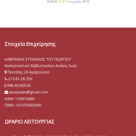
8,90
€
8,00
€
συμ/νου ΦΠΑ
Στοιχεία Επιχείρησης
ΑΛΜΠΑΝΗΣ ΣΤΥΛΙΑΝΟΣ ΤΟΥ ΓΕΩΡΓΙΟΥ
Εκκλησιαστικό Βιβλιοπωλείο Ανάσα Ζωής
Πεντέλης 26 Αμαρούσιο
210.61.28.356
698.40.800.92
anasazwis@gmail.com
ΑΦΜ: 139919499
ΓΕΜΗ:
161070403000
ΩΡΑΡΙΟ ΛΕΙΤΟΥΡΓΙΑΣ