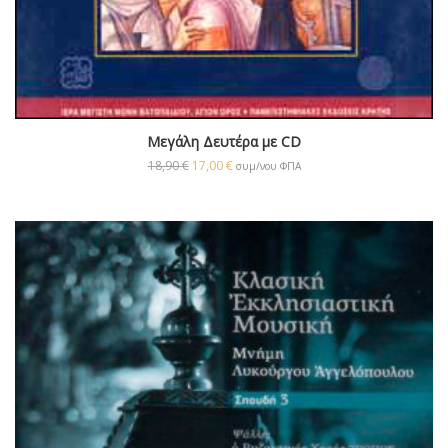
Μεγάλη Δευτέρα με CD
18,90
€
17,00
€
συμ/νου ΦΠΑ