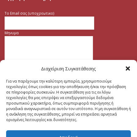
Το Email σας (υποχρεωτικο)
Μηνυμα
Διαχείριση Συγκατάθεσης
Για να παρέχουμε την καλύτερη εμπειρία, χρησιμοποιούμε
τεχνολογίες όπως cookies για την αποθήκευση ή/και την πρόσβαση
σε πληροφορίες συσκευών. Η συγκατάθεση για τις εν λόγω
τεχνολογίες θα μας επιτρέψει να επεξεργαστούμε δεδομένα
προσωπικού χαρακτήρα, όπως συμπεριφορά περιήγησης ή
μοναδικά αναγνωριστικά σε αυτόν τον ιστότοπο. Η μη συγκατάθεση ή
η ανάκληση της συγκατάθεσης, μπορεί να επηρεάσει αρνητικά
ορισμένες λειτουργίες και δυνατότητες.