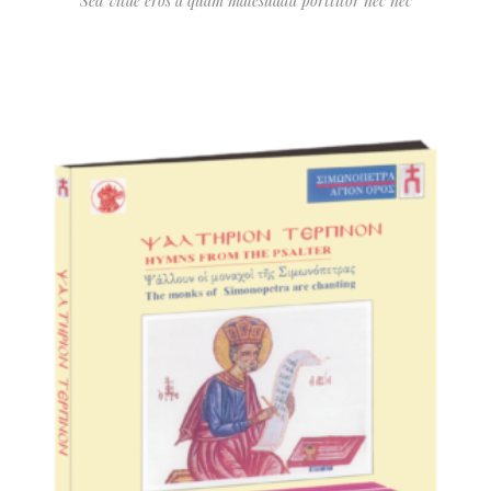
Sed vitae eros a quam malesuada porttitor nec nec