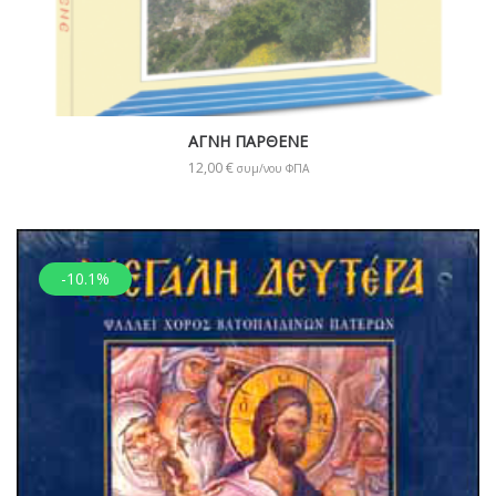
ΑΓΝΗ ΠΑΡΘΕΝΕ
12,00
€
συμ/νου ΦΠΑ
-10.1%