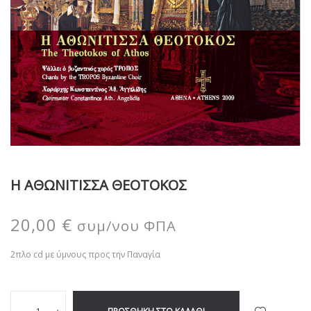
Η ΑΘΩΝΙΤΙΣΣΑ ΘΕΟΤΟΚΟΣ
20,00
€
συμ/νου ΦΠΑ
2πλο cd με ύμνους προς την Παναγία